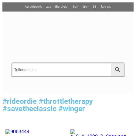
Autoelektrik aus Bielefeld. Seit über 38 Jahren.
#rideordie #throttletherapy
#savetheclassic #winger