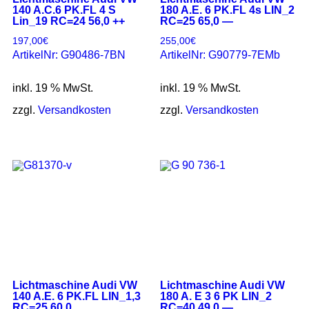
140 A.C.6 PK.FL 4 S
180 A.E. 6 PK.FL 4s LIN_2
Lin_19 RC=24 56,0 ++
RC=25 65,0 —
197,00
€
255,00
€
ArtikelNr: G90486-7BN
ArtikelNr: G90779-7EMb
inkl. 19 % MwSt.
inkl. 19 % MwSt.
zzgl.
Versandkosten
zzgl.
Versandkosten
Lichtmaschine Audi VW
Lichtmaschine Audi VW
140 A.E. 6 PK.FL LIN_1,3
180 A. E 3 6 PK LIN_2
RC=25 60,0
RC=40 49,0 —