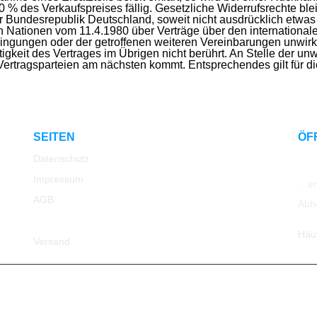
% des Verkaufspreises fällig. Gesetzliche Widerrufsrechte ble
er Bundesrepublik Deutschland, soweit nicht ausdrücklich etwa
Nationen vom 11.4.1980 über Verträge über den international
ingungen oder der getroffenen weiteren Vereinbarungen unwir
igkeit des Vertrages im Übrigen nicht berührt. An Stelle der un
Vertragsparteien am nächsten kommt. Entsprechendes gilt für di
SEITEN
ÖF
Datenschutz
Impressum
…err
AGB
Abh
Rücksendung
Häu
Versand
© 2023 All Rights Reserved ATK24