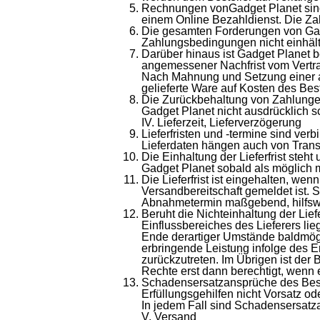
Rechnungen vonGadget Planet sind
einem Online Bezahldienst. Die Z
Die gesamten Forderungen von Gadg
Zahlungsbedingungen nicht einhält 
Darüber hinaus ist Gadget Planet 
angemessener Nachfrist vom Vertra
Nach Mahnung und Setzung einer a
gelieferte Ware auf Kosten des Bes
Die Zurückbehaltung von Zahlungen
Gadget Planet nicht ausdrücklich sch
IV. Lieferzeit, Lieferverzögerung
Lieferfristen und -termine sind verb
Lieferdaten hängen auch von Transp
Die Einhaltung der Lieferfrist steh
Gadget Planet sobald als möglich m
Die Lieferfrist ist eingehalten, we
Versandbereitschaft gemeldet ist. 
Abnahmetermin maßgebend, hilfswei
Beruht die Nichteinhaltung der Lie
Einflussbereiches des Lieferers lie
Ende derartiger Umstände baldmögl
erbringende Leistung infolge des Er
zurückzutreten. Im Übrigen ist der
Rechte erst dann berechtigt, wenn e
Schadensersatzansprüche des Beste
Erfüllungsgehilfen nicht Vorsatz ode
In jedem Fall sind Schadensersatz
V. Versand