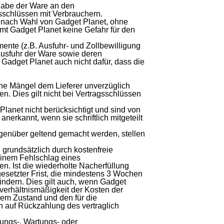
rgabe der Ware an den
gsschlüssen mit Verbrauchern.
er nach Wahl von Gadget Planet, ohne
mmt Gadget Planet keine Gefahr für den
umente (z.B. Ausfuhr- und Zollbewilligung
r Ausfuhr der Ware sowie deren
 Gadget Planet auch nicht dafür, dass die
liche Mängel dem Lieferer unverzüglich
n. Dies gilt nicht bei Vertragsschlüssen
Planet nicht berücksichtigt und sind von
rkannt, wenn sie schriftlich mitgeteilt
egenüber geltend gemacht werden, stellen
 grundsätzlich durch kostenfreie
 einem Fehlschlag eines
. Ist die wiederholte Nacherfüllung
 gesetzter Frist, die mindestens 3 Wochen
mindern. Dies gilt auch, wenn Gadget
erhältnismäßigkeit der Kosten der
iem Zustand und den für die
h auf Rückzahlung des vertraglich
ungs-, Wartungs- oder