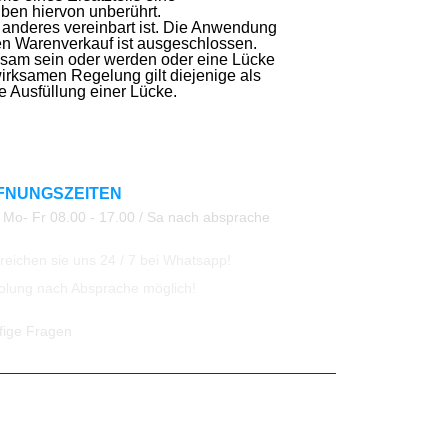
iben hiervon unberührt.
s anderes vereinbart ist. Die Anwendung
en Warenverkauf ist ausgeschlossen.
ksam sein oder werden oder eine Lücke
wirksamen Regelung gilt diejenige als
e Ausfüllung einer Lücke.
FNUNGSZEITEN
Mo- Fr 08.00 - 17.00 / Sa nach absprache
eichen sie uns 24 / 7 bei Whatsapp!
olung nach Absprache möglich!
fige Fragen