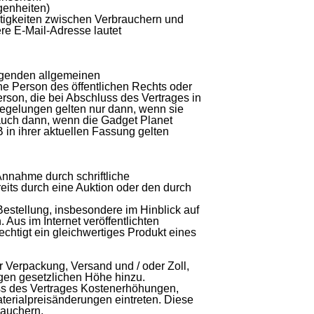
genheiten)
itigkeiten zwischen Verbrauchern und
ere E-Mail-Adresse lautet
iegenden allgemeinen
he Person des öffentlichen Rechts oder
erson, die bei Abschluss des Vertrages in
Regelungen gelten nur dann, wenn sie
 auch dann, wenn die Gadget Planet
in ihrer aktuellen Fassung gelten
Annahme durch schriftliche
eits durch eine Auktion oder den durch
Bestellung, insbesondere im Hinblick auf
Aus im Internet veröffentlichten
chtigt ein gleichwertiges Produkt eines
 Verpackung, Versand und / oder Zoll,
igen gesetzlichen Höhe hinzu.
ss des Vertrages Kostenerhöhungen,
terialpreisänderungen eintreten. Diese
rauchern.