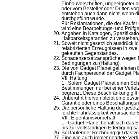
Einbauvorschriften, ungeeigneter 
oder vom Besteller oder Dritten 
entstehen auch dann nicht, wenn di
durchgeführt wurde.
Für Reklamationen, die der Käufer o
wird eine Bearbeitungs- und Prüfg
Angaben in Katalogen, Spezifikati
Haltbarkeitsgarantien zu verstehen,
Soweit nicht gesetzlich ausdrückl
refabrizierten Erzeugnissen in zwe
gekauften Gegenstandes.
Schadensersatzansprüche wegen Mä
Bedingungen zu (Haftung).
Die von Gadget Planet gelieferten 
durch Fachpersonal der Gadget Plan
VII. Haftung
1 . Sofern Gadget Planet einen Sch
Bestimmungen nur bei einer Verlet
begrenzt. Diese Beschränkung gilt 
Unberührt hiervon bleibt eine etw
Garantie oder eines Beschaffungsr
Die persönliche Haftung der gesetz
leichte Fahrlässigkeit verursacht
VIII. Eigentumsvorbehalt
1 . Gadget Planet behält sich das 
bis zur vollständigen Erledigung s
Bei laufender Rechnung gilt das v
Eine wie auch immer geartete Verf