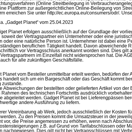
htungsverfahren (Online Streitbeilegung in Verbraucherangele
ne Plattform zur außergerichtlichen Online-Beilegung von Stre
rm erreichen Sie unter http://ec.europa.eu/consumers/odr/. Uns
a. „Gadget Planet“ vom 25.04.2023
get Planet erfolgen ausschließlich auf der Grundlage der vorl
weit der Vertragspartner ein Unternehmer oder eine juristisc
n oder eine natürliche Person ist. Unternehmer ist dabei eine P
tständigen beruflichen Tätigkeit handelt. Davon abweichende 
hriftlich vor Vertragsschluss anerkannt worden sind. Dies gilt
rtragspartnern im Einzelfall nicht widersprochen hat. Die AGB 
auch für alle zukünftigen Geschäftsfälle.
 Planet vom Besteller unmittelbar erteilt werden, bedürfen der 
es handelt sich um ein Bargeschäft oder das Geschäft kommt ber
 zustande.
 Abweichungen der bestellten oder gelieferten Artikel von der 
 Rahmen des technischen Fortschritts ausdrücklich vorbehalten. 
 abgeleitet werden. Gadget Planet ist bei Lieferengpässen bere
chwertige andere Ausführung zu liefern.
er Vereinbarung ab Werk, jedoch ausschließlich der Kosten für
t werden. Zu den Preisen kommt die Umsatzsteuer in der jeweil
ht vor, die Preise angemessen zu erhöhen, wenn nach Abschlu
stensteigerungen z.B. auf Grund von Tarifabschlüssen oder Ma
 nachgewiesen. Dies gilt nicht bei Vertragsschlüssen mit Verb