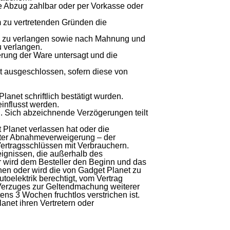
Abzug zahlbar oder per Vorkasse oder
m zu vertretenden Gründen die
en zu verlangen sowie nach Mahnung und
 verlangen.
ung der Ware untersagt und die
t ausgeschlossen, sofern diese von
Planet schriftlich bestätigt wurden.
influsst werden.
ung. Sich abzeichnende Verzögerungen teilt
 Planet verlassen hat oder die
igter Abnahmeverweigerung – der
ertragsschlüssen mit Verbrauchern.
eignissen, die außerhalb des
rer wird dem Besteller den Beginn und das
hen oder wird die von Gadget Planet zu
toelektrik berechtigt, vom Vertrag
n Verzuges zur Geltendmachung weiterer
ens 3 Wochen fruchtlos verstrichen ist.
net ihren Vertretern oder