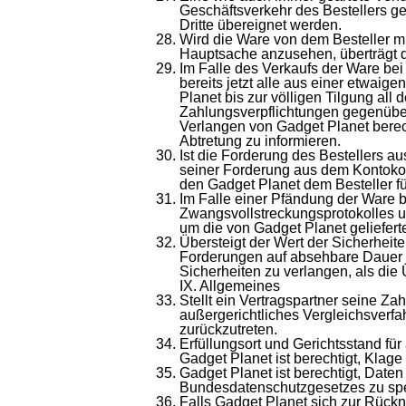
Geschäftsverkehr des Bestellers g
Dritte übereignet werden.
Wird die Ware von dem Besteller m
Hauptsache anzusehen, überträgt de
Im Falle des Verkaufs der Ware bei 
bereits jetzt alle aus einer etwa
Planet bis zur völligen Tilgung all
Zahlungsverpflichtungen gegenüber
Verlangen von Gadget Planet berec
Abtretung zu informieren.
Ist die Forderung des Bestellers au
seiner Forderung aus dem Kontokor
den Gadget Planet dem Besteller fü
Im Falle einer Pfändung der Ware b
Zwangsvollstreckungsprotokolles un
um die von Gadget Planet geliefer
Übersteigt der Wert der Sicherheit
Forderungen auf absehbare Dauer um
Sicherheiten zu verlangen, als die 
IX. Allgemeines
Stellt ein Vertragspartner seine Z
außergerichtliches Vergleichsverfahr
zurückzutreten.
Erfüllungsort und Gerichtsstand für 
Gadget Planet ist berechtigt, Klag
Gadget Planet ist berechtigt, Dat
Bundesdatenschutzgesetzes zu spei
Falls Gadget Planet sich zur Rückna