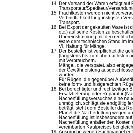
Der Versand der Waren erfolgt auf
Transporteur/Spediteur/Versandunte
Frachtkosten werden nicht vorverau
Verbindlichkeit für günstigsten Ve
Transport.
Bei Export der gekauften Ware ist de
etc.) auf seine Kosten zu beschaffe
Übereinstimmung mit den rechtliche
Ware dem technischen Stand im Imp
VI. Haftung für Mängel
Der Besteller ist verpflichtet die 
(längstens bis zum übernächsten au
mit Verbrauchern.
Mängel, die verspätet, also entgeg
der Gewährleistung ausgeschlossen,
wurden.
Für Rügen, die gegenüber Außendie
keine form- und fristgerechten Rüge
Bei berechtigter und rechtzeitiger
Ersatzlieferung oder Reparatur (Na
Nacherfüllungsversuches eine neue
unmöglich, schlägt sie endgültig fe
beträgt, steht dem Besteller das R
Planet die Nacherfüllung wegen un
Nacherfüllung ist insbesondere au
Nacherfüllung anfallenden Kosten a
vereinbarten Kaufpreises bei gleic
Ansprüche wegen Sachmängel entst