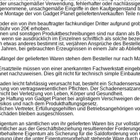
oder unsachgemäßer Verwendung, fehlerhafter oder nachlässige
vorgenommene, unsachgemäße Eingriffe in den Kaufgegenstand
e Montage der von Gadget Planet gelieferten/verkauften Teile n
der ein von ihm beauftragter fachkundiger Dritter aufgrund grobe
ebühr von 20€ erhoben.
onen und sonstigen Produktbeschreibungen sind nur dann als B
 wenn sie ausdrücklich im Einzelnen schriftlich als solche bez
ich etwas anderes bestimmt ist, verjähren Ansprüche des Best
i Jahren, bei gebrauchten Erzeugnissen in einem Jahr ab Ablie
ngel der gelieferten Waren stehen dem Besteller nur nach Maß
Ersatzteile müssen von einer anerkannten Fachwerkstatt eingeb
et nachzuweisen. Dies gilt nicht für technisch simple Einbaute
aden leicht fahrlässig verursacht hat, besteht ein Schadensers
zung von vertragswesentlichen Pflichten. Der Schadenersatzans
nicht bei Verletzung von Leben, Körper und Gesundheit.
aige Haftung von Gadget Planet bei arglistigem Verschweigen 
isikos und nach dem Produkthaftungsgesetz.
lichen Vertreter, Erfüllungsgehilfen und Betriebsangehörigen v
e Schäden bleiben ausgeschlossen.
Eigentum an sämtlichen von ihr gelieferten Waren bis zur volls
ämtlicher aus der Geschäftsbeziehung resultierender Forderunge
orbehaltene Eigentum als Sicherung für die Saldoforderung von
ügung über die unter Eigentumsvorbehalt stehende Ware durch d