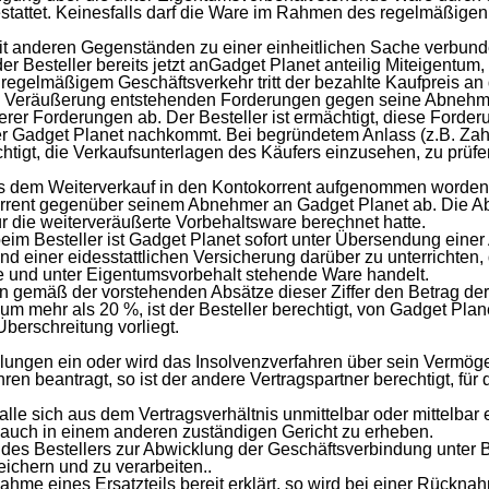
estattet. Keinesfalls darf die Ware im Rahmen des regelmäßige
it anderen Gegenständen zu einer einheitlichen Sache verbund
r Besteller bereits jetzt anGadget Planet anteilig Miteigentum
regelmäßigem Geschäftsverkehr tritt der bezahlte Kaufpreis an di
igen Veräußerung entstehenden Forderungen gegen seine Abnehm
 derer Forderungen ab. Der Besteller ist ermächtigt, diese Forde
 Gadget Planet nachkommt. Bei begründetem Anlass (z.B. Zahlu
htigt, die Verkaufsunterlagen des Käufers einzusehen, zu prü
s dem Weiterverkauf in den Kontokorrent aufgenommen worden, tr
rent gegenüber seinem Abnehmer an Gadget Planet ab. Die Abt
r die weiterveräußerte Vorbehaltsware berechnet hatte.
eim Besteller ist Gadget Planet sofort unter Übersendung einer 
d einer eidesstattlichen Versicherung darüber zu unterrichten,
te und unter Eigentumsvorbehalt stehende Ware handelt.
en gemäß der vorstehenden Absätze dieser Ziffer den Betrag der
 mehr als 20 %, ist der Besteller berechtigt, von Gadget Plan
Überschreitung vorliegt.
ahlungen ein oder wird das Insolvenzverfahren über sein Vermöge
en beantragt, so ist der andere Vertragspartner berechtigt, für d
alle sich aus dem Vertragsverhältnis unmittelbar oder mittelbar e
e auch in einem anderen zuständigen Gericht zu erheben.
en des Bestellers zur Abwicklung der Geschäftsverbindung unte
chern und zu verarbeiten..
hme eines Ersatzteils bereit erklärt, so wird bei einer Rücknah