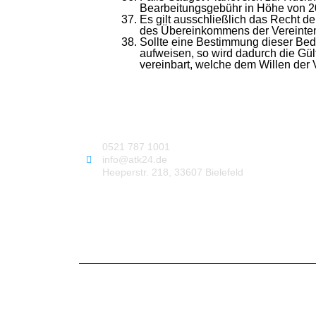
Bearbeitungsgebühr in Höhe von 20 
Es gilt ausschließlich das Recht d
des Übereinkommens der Vereinten 
Sollte eine Bestimmung dieser Bed
aufweisen, so wird dadurch die Gült
vereinbart, welche dem Willen der 
0521 787 1001
info@atk24.de
Heeperstr. 218, 33607 Bielefeld