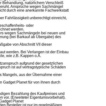
r Behandlung, natürlichem Verschleiß
 beruht. Ansprüche wegen Sachmängel
icht durch eine anerkannte Fachwerkstatt
r Fahrlässigkeit unberechtigt einreicht,
eschaffenheits- oder
eichnet werden.
ellers wegen Sachmängeln bei neuen und
ferung (bei Barkauf ab Übergabe) des
gabe von Abschnitt VII dieser
aut werden. Bei Verlangen ist der Einbau
ile, wie z.B. Kappen o.Ä.
atzanspruch aufgrund der gesetzlichen
pruch ist auf vertragstypische Schäden
des Mangels, aus der Übernahme einer
on Gadget Planet für von ihnen durch
tändigen Bezahlung des Kaufpreises und
n vor. (Erweiteter Eigentumsvorbehalt).
 Gadget Planet
en Besteller ist nur im regelmäßigen