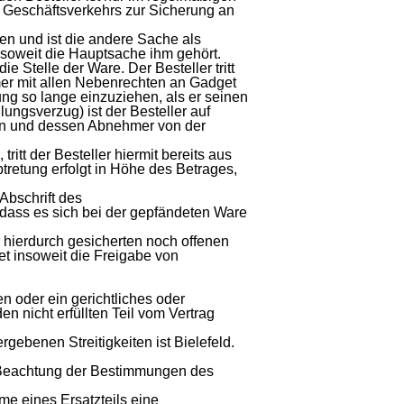
n Geschäftsverkehrs zur Sicherung an
en und ist die andere Sache als
, soweit die Hauptsache ihm gehört.
e Stelle der Ware. Der Besteller tritt
er mit allen Nebenrechten an Gadget
rung so lange einzuziehen, als er seinen
ngsverzug) ist der Besteller auf
fen und dessen Abnehmer von der
itt der Besteller hiermit bereits aus
retung erfolgt in Höhe des Betrages,
Abschrift des
 dass es sich bei der gepfändeten Ware
 hierdurch gesicherten noch offenen
et insoweit die Freigabe von
n oder ein gerichtliches oder
en nicht erfüllten Teil vom Vertrag
rgebenen Streitigkeiten ist Bielefeld.
r Beachtung der Bestimmungen des
me eines Ersatzteils eine