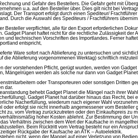
 Rechnung und Gefahr des Bestellers. Die Gefahr geht mit Übe
rnehmen u.a. auf den Besteller über. Dies gilt nicht bei Vertra
slagt. Der Transport erfolgt durch einen Spediteur/ Frachtführ
rsand. Durch die Auswahl des Spediteurs / Frachtführers überni
r Besteller verpflichtet, alle für den Export erforderlichen Dok
n. Gadget Planet haftet nicht für die rechtliche Zulässigkeit de
n und technischen Vorschriften des Importlandes. Ferner haftet
ortland entspricht,
gelieferte Ware sofort nach Ablieferung zu untersuchen und sicht
f die Ablieferung vorgenommenen Werktag) schriftlich mitzuteile
en der vorstehenden Pflicht, gerügt wurden, werden von Gadget 
 Mängelrügen werden als solche nur dann von Gadget Planet ane
nstmitarbeitern oder Transporteuren oder sonstigen Dritten g
n dar.
 Beanstandung behebt Gadget Planet die Mängel nach ihrer Wahl
cherfüllung). Gadget Planet hat darüber hinaus das Recht, bei
rliche Nacherfüllung, wiederum nach eigener Wahl vorzunehmen
hl oder erfolgt sie nicht innerhalb angemessener vom Besteller
echt zu, vom Vertrag zurückzutreten oder den Einkaufspreis zu 
verhältnismäßig hoher Kosten ablehnt. Zur Bestimmung der Unv
f das Verhältnis zwischen dem Wert der Kaufsache in mangelfre
bzustellen. Beim Rücktritt vom Vertrag besteht nur ein Anspruc
hzeitiger Rückgabe der Kaufsache an ATK – Autoelektrik.
ehen nicht, wenn der Mangel auf einer Verletzung von Bedien