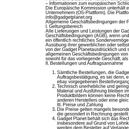
– Informationen zum europäischen Schlic
Die Europäische Kommission unterhält ei
Unternehmern (OS-Plattform). Die Plattfo
info@gadgetplanet.org
Allgemeine Geschäftsbedingungen der F
I. Geltungsbereich
Alle Lieferungen und Leistungen der Gad
Geschäftsbedingungen (AGB), wenn und so
ein öffentlich rechtliches Sondervermöge
Ausübung ihrer gewerblichen oder selbs
von der Gadget Planetausdrücklich und sc
allgemeinen Geschäftsbedingungen von Ve
sowohl für das vorliegende Geschäft, als 
II. Bestellungen und Auftragsannahme
Sämtliche Bestellungen, die Gadget
Auftragsbestätigung, es sei denn, 
ebay vorgegebenen Bestellvorgang
Technisch unerhebliche und geringe
Material und Ausführung bleiben im
Produktbildern können keine Rechte
anderen Herstellers oder eine glei
III. Preise und Zahlung
Die Preise gelten mangels besonder
die gesondert in Rechnung gestell
Gadget Planet behält sich das Rec
insbesondere auf Grund von Lohnko
werden dem Besteller auf Verlangen