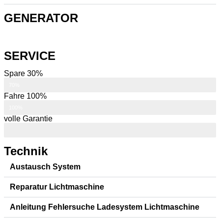
GENERATOR
SERVICE
Spare 30%
Cash
70%
Fahre 100%
Power
100%
volle Garantie
auf unsere Arbeit!
Technik
Austausch System
Reparatur Lichtmaschine
Anleitung Fehlersuche Ladesystem Lichtmaschine