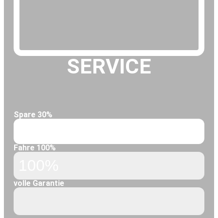
SERVICE
Spare 30%
Cash
70%
Fahre 100%
Power
100%
volle Garantie
auf unsere Arbeit!