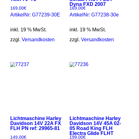
Dyna FXD 2007
169,00
€
169,00
€
ArtikelNr: G77239-30E
ArtikelNr: G77238-30e
inkl. 19 % MwSt.
inkl. 19 % MwSt.
zzgl.
Versandkosten
zzgl.
Versandkosten
Lichtmaschine Harley
Lichtmaschine Harley
Davidson 14V 22A FX
Davidson 14V 45A 02-
FLH PN ref: 29965-81
05 Road King FLH
Electra Glide FLHT
149,00
€
199,00
€