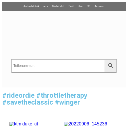
Autoelektrik aus Bielefeld. Seit über 38 Jahren.
#rideordie #throttletherapy
#savetheclassic #winger