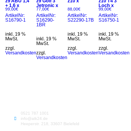
z9 ABU 1,4
z9 Golf 3
z10 x
z10 T4 3
+ 1,6 x
Jetronic x
Loch x
99,00
€
77,00
€
88,00
€
99,00
€
ArtikelNr:
ArtikelNr:
ArtikelNr:
ArtikelNr:
S16790-1
S16290-
S22290-17B
S16750-1
1BR
inkl. 19 %
inkl. 19 %
inkl. 19 %
MwSt.
inkl. 19 %
MwSt.
MwSt.
MwSt.
zzgl.
zzgl.
zzgl.
Versandkosten
zzgl.
Versandkosten
Versandkosten
Versandkosten
0521 787 1001
info@atk24.de
Heeperstr. 218, 33607 Bielefeld