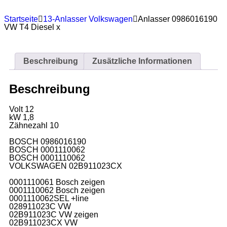
Startseite
13-Anlasser Volkswagen
Anlasser 0986016190
VW T4 Diesel x
Beschreibung
Zusätzliche Informationen
Beschreibung
Volt 12
kW 1,8
Zähnezahl 10
BOSCH 0986016190
BOSCH 0001110062
BOSCH 0001110062
VOLKSWAGEN 02B911023CX
0001110061 Bosch zeigen
0001110062 Bosch zeigen
0001110062SEL +line
028911023C VW
02B911023C VW zeigen
02B911023CX VW