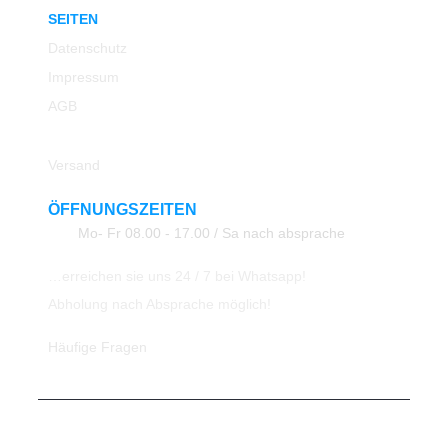
SEITEN
Datenschutz
Impressum
AGB
Rücksendung
Versand
ÖFFNUNGSZEITEN
Mo- Fr 08.00 - 17.00 / Sa nach absprache
…erreichen sie uns 24 / 7 bei Whatsapp!
Abholung nach Absprache möglich!
Häufige Fragen