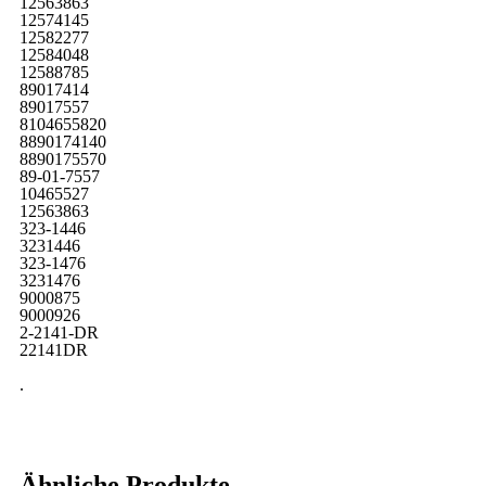
12563863
12574145
12582277
12584048
12588785
89017414
89017557
8104655820
8890174140
8890175570
89-01-7557
10465527
12563863
323-1446
3231446
323-1476
3231476
9000875
9000926
2-2141-DR
22141DR
.
Ähnliche Produkte