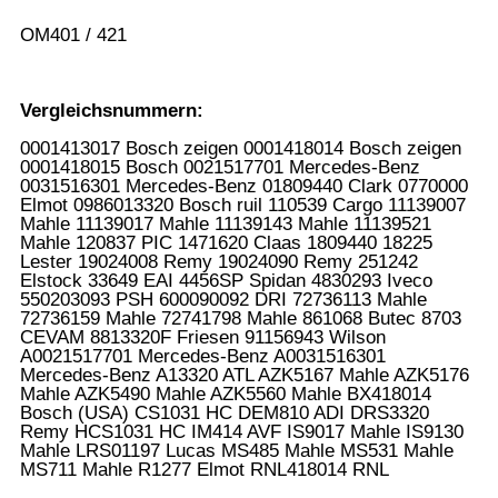
OM401 / 421
Vergleichsnummern:
0001413017 Bosch zeigen 0001418014 Bosch zeigen
0001418015 Bosch 0021517701 Mercedes-Benz
0031516301 Mercedes-Benz 01809440 Clark 0770000
Elmot 0986013320 Bosch ruil 110539 Cargo 11139007
Mahle 11139017 Mahle 11139143 Mahle 11139521
Mahle 120837 PIC 1471620 Claas 1809440 18225
Lester 19024008 Remy 19024090 Remy 251242
Elstock 33649 EAI 4456SP Spidan 4830293 Iveco
550203093 PSH 600090092 DRI 72736113 Mahle
72736159 Mahle 72741798 Mahle 861068 Butec 8703
CEVAM 8813320F Friesen 91156943 Wilson
A0021517701 Mercedes-Benz A0031516301
Mercedes-Benz A13320 ATL AZK5167 Mahle AZK5176
Mahle AZK5490 Mahle AZK5560 Mahle BX418014
Bosch (USA) CS1031 HC DEM810 ADI DRS3320
Remy HCS1031 HC IM414 AVF IS9017 Mahle IS9130
Mahle LRS01197 Lucas MS485 Mahle MS531 Mahle
MS711 Mahle R1277 Elmot RNL418014 RNL