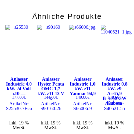
Ähnliche Produkte
Anlasser
Anlasser
Anlasser
Anlasser
Industrie 4,0
Hyster Penta
Industrie 1,0
Industrie 0,8
kW. 24 Volt
OMC 1,7
kW. z11
kW. z9
z10 —
kW. z11 12 V
Yanmar 94,9
A=65,9
177,00
€
144,00
€
149,00
€
118,00
€
x
B=17,0 CW
Kubota
ArtikelNr:
ArtikelNr:
ArtikelNr:
ArtikelNr:
S25530-7Eco
S90160-26
S66006-9
S40521-55
inkl. 19 %
inkl. 19 %
inkl. 19 %
inkl. 19 %
MwSt.
MwSt.
MwSt.
MwSt.