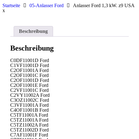
Startseite
05-Anlasser Ford
Anlasser Ford 1,3 kW. z9 USA
x
Beschreibung
Beschreibung
C0DF11001D Ford
C1VF11001D Ford
C2OF11001A Ford
C2OF11001C Ford
C2OF11001D Ford
C2OF11001E Ford
C2VF11001C Ford
C2VY11002A Ford
C3OZ11002C Ford
C3VF11001A Ford
C4OF11001B Ford
C5TF11001A Ford
C5TZ11001A Ford
C5TZ11002A Ford
C5TZ11002D Ford
C7AF11001F Ford