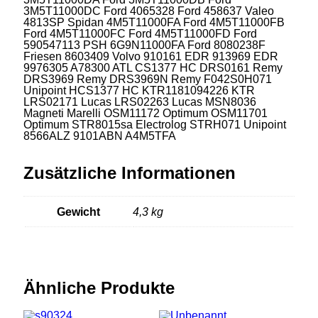
3M5T11000DC Ford 4065328 Ford 458637 Valeo
4813SP Spidan 4M5T11000FA Ford 4M5T11000FB
Ford 4M5T11000FC Ford 4M5T11000FD Ford
590547113 PSH 6G9N11000FA Ford 8080238F
Friesen 8603409 Volvo 910161 EDR 913969 EDR
9976305 A78300 ATL CS1377 HC DRS0161 Remy
DRS3969 Remy DRS3969N Remy F042S0H071
Unipoint HCS1377 HC KTR1181094226 KTR
LRS02171 Lucas LRS02263 Lucas MSN8036
Magneti Marelli OSM11172 Optimum OSM11701
Optimum STR8015sa Electrolog STRH071 Unipoint
8566ALZ 9101ABN A4M5TFA
Zusätzliche Informationen
Gewicht
4,3 kg
Ähnliche Produkte