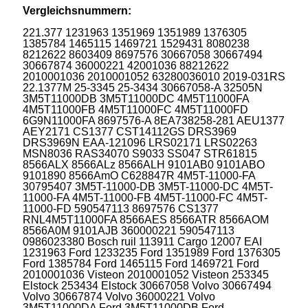
Vergleichsnummern:
221.377 1231963 1351969 1351989 1376305
1385784 1465115 1469721 1529431 8080238
8212622 8603409 8697576 30667058 30667494
30667874 36000221 42001036 88212622
2010001036 2010001052 63280036010 2019-031RS
22.1377M 25-3345 25-3434 30667058-A 32505N
3M5T11000DB 3M5T11000DC 4M5T11000FA
4M5T11000FB 4M5T11000FC 4M5T11000FD
6G9N11000FA 8697576-A 8EA738258-281 AEU1377
AEY2171 CS1377 CST14112GS DRS3969
DRS3969N EAA-121096 LRS02171 LRS02263
MSN8036 RAS34070 S9033 SS047 STR61815
8566ALX 8566ALz 8566ALH 9101AB0 9101ABO
9101890 8566AmO C628847R 4M5T-11000-FA
30795407 3M5T-11000-DB 3M5T-11000-DC 4M5T-
11000-FA 4M5T-11000-FB 4M5T-11000-FC 4M5T-
11000-FD 590547113 8697576 CS1377
RNL4M5T11000FA 8566AES 8566ATR 8566AOM
8566A0M 9101AJB 360000221 590547113
0986023380 Bosch ruil 113911 Cargo 12007 EAI
1231963 Ford 1233235 Ford 1351989 Ford 1376305
Ford 1385784 Ford 1465115 Ford 1469721 Ford
2010001036 Visteon 2010001052 Visteon 253345
Elstock 253434 Elstock 30667058 Volvo 30667494
Volvo 30667874 Volvo 36000221 Volvo
3M5T11000DA Ford 3M5T11000DB Ford