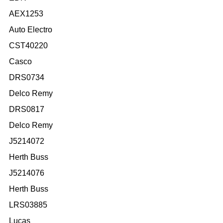
AEX1253
Auto Electro
CST40220
Casco
DRS0734
Delco Remy
DRS0817
Delco Remy
J5214072
Herth Buss
J5214076
Herth Buss
LRS03885
Lucas