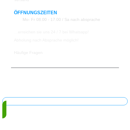
ÖFFNUNGSZEITEN
Mo- Fr 08.00 - 17.00 / Sa nach absprache
…erreichen sie uns 24 / 7 bei Whatsapp!
Abholung nach Absprache möglich!
Häufige Fragen
© 2023 All Rights Reserved ATK24