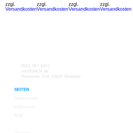
zzgl.
zzgl.
zzgl.
zzgl.
Versandkosten
Versandkosten
Versandkosten
Versandkosten
0521 787 1001
info@atk24.de
Heeperstr. 218, 33607 Bielefeld
SEITEN
Datenschutz
Impressum
AGB
Rücksendung
Versand