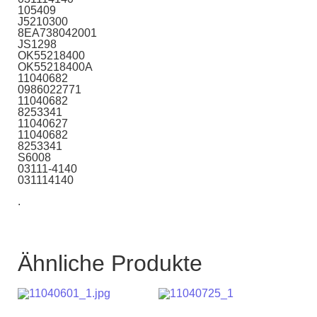
105409
J5210300
8EA738042001
JS1298
OK55218400
OK55218400A
11040682
0986022771
11040682
8253341
11040627
11040682
8253341
S6008
03111-4140
031114140
.
Ähnliche Produkte