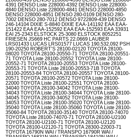
4391 DENSO Liste 228000-4392 DENSO Liste 228000-
4840 DENSO Liste 228000-4841 DENSO 228000-4850
DENSO 228000-4851 DENSO 280-0109 DENSO 280-
7002 DENSO 280-7012 DENSO 9722809-439 DENSO
246-14104 DIXIE S-8840 DIXIE EAA-141192 EAA EAA-
151422 EAA EAA-152592 EAA EAA-152593 EAA 33931
EAI 25-2343 ELSTOCK 25-3080 ELSTOCK 8052251
FRIESEN JS669 HC PARTS 22.0669 LAUBER
LRS01433 LUCAS LRS01577 LUCAS 190.532.092 PSH
190-20250 ROBERT’S 28100-02120 TOYOTA 28100-
08020 TOYOTA 28100-20550-71 TOYOTA 28100-20551-
71 TOYOTA Liste 28100-20552 TOYOTA Liste 28100-
20552-71 TOYOTA 28100-20553 TOYOTA Liste 28100-
20553-71 TOYOTA Liste 28100-20553-71B TOYOTA
28100-20553-84 TOYOTA 28100-20557 TOYOTA 28100-
20571 TOYOTA 28100-20572 TOYOTA Liste 28100-
22000 TOYOTA Liste 28100-22551 TOYOTA 28100-
34040 TOYOTA 28100-34042 TOYOTA Liste 28100-
34043 TOYOTA Liste 28100-34044 TOYOTA Liste 28100-
34045 TOYOTA 28100-34052 TOYOTA Liste 28100-
34053 TOYOTA Liste 28100-35020 TOYOTA Liste 28100-
35040 TOYOTA Liste 28100-35060 TOYOTA Liste 28100-
35060-84 TOYOTA 28100-35140 TOYOTA 28100-74070
TOYOTA Liste 28100-74070-71 TOYOTA 28100-U2100
TOYOTA 28100-U2100-71 TOYOTA 28100-U2120
TOYOTA 28100-U2120-71 TOYOTA 28300-22003-71
TOYOTA 16790N WAI / TRANSPO 16790R WAI /
TRANSPO 16831N WAI / TRANSPO 18410N WAI /