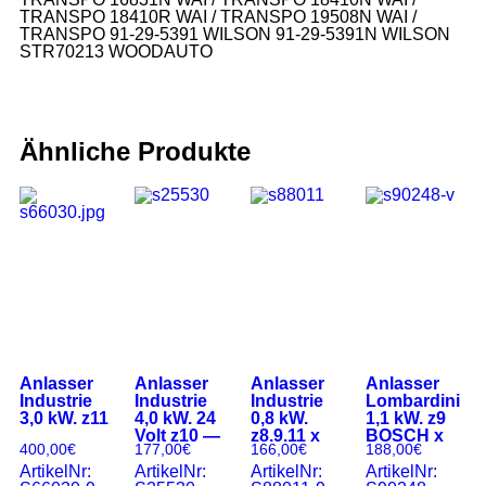
TRANSPO 18410R WAI / TRANSPO 19508N WAI /
TRANSPO 91-29-5391 WILSON 91-29-5391N WILSON
STR70213 WOODAUTO
Ähnliche Produkte
Anlasser
Anlasser
Anlasser
Anlasser
Industrie
Industrie
Industrie
Lombardini
3,0 kW. z11
4,0 kW. 24
0,8 kW.
1,1 kW. z9
Volt z10 —
z8.9.11 x
BOSCH x
400,00
€
177,00
€
166,00
€
188,00
€
ArtikelNr:
ArtikelNr:
ArtikelNr:
ArtikelNr: