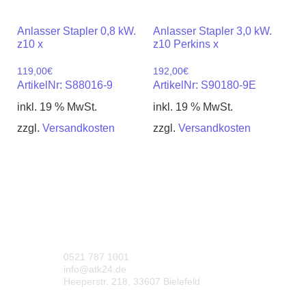
Anlasser Stapler 0,8 kW.
Anlasser Stapler 3,0 kW.
z10 x
z10 Perkins x
119,00
€
192,00
€
ArtikelNr: S88016-9
ArtikelNr: S90180-9E
inkl. 19 % MwSt.
inkl. 19 % MwSt.
zzgl.
Versandkosten
zzgl.
Versandkosten
0521 787 1001
info@atk24.de
Heeperstr. 218, 33607 Bielefeld