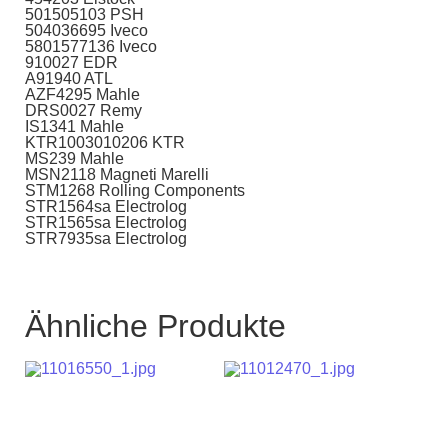
501505103 PSH
504036695 Iveco
5801577136 Iveco
910027 EDR
A91940 ATL
AZF4295 Mahle
DRS0027 Remy
IS1341 Mahle
KTR1003010206 KTR
MS239 Mahle
MSN2118 Magneti Marelli
STM1268 Rolling Components
STR1564sa Electrolog
STR1565sa Electrolog
STR7935sa Electrolog
Ähnliche Produkte