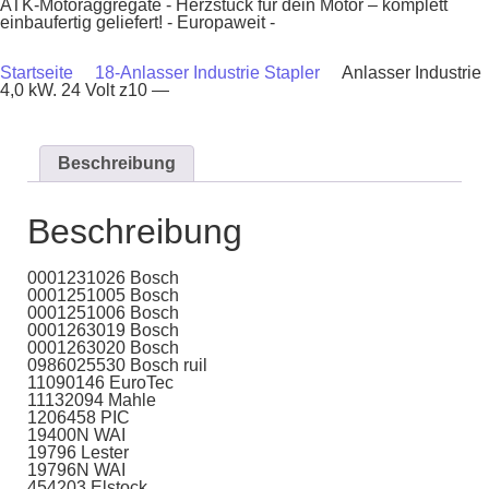
ATK-Motoraggregate - Herzstück für dein Motor – komplett
einbaufertig geliefert! - Europaweit -
Startseite
18-Anlasser Industrie Stapler
Anlasser Industrie
4,0 kW. 24 Volt z10 —
Beschreibung
Beschreibung
0001231026 Bosch
0001251005 Bosch
0001251006 Bosch
0001263019 Bosch
0001263020 Bosch
0986025530 Bosch ruil
11090146 EuroTec
11132094 Mahle
1206458 PIC
19400N WAI
19796 Lester
19796N WAI
454203 Elstock