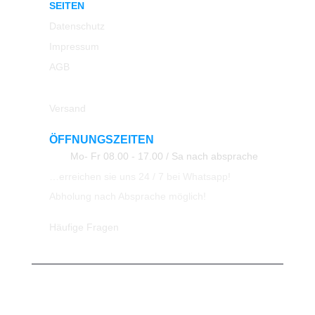
SEITEN
Datenschutz
Impressum
AGB
Rücksendung
Versand
ÖFFNUNGSZEITEN
Mo- Fr 08.00 - 17.00 / Sa nach absprache
…erreichen sie uns 24 / 7 bei Whatsapp!
Abholung nach Absprache möglich!
Häufige Fragen
© 2023 All Rights Reserved ATK24