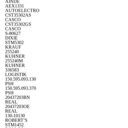
AINDE
AEX1331
AUTOELECTRO
CST35302AS
CASCO
CST35302GS
CASCO
S-80627
DIXIE
STM5302
KRAUF
255240
KUHNER
255240M
KUHNER
336583
LOGISTIK
150.595.093.130
PSH
150.595.093.370
PSH
20437203BN
REAL
20437203OE
REAL
130-10130
ROBERT’S
STM1452