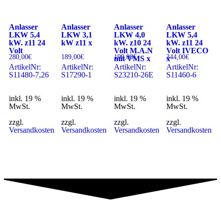
Anlasser
Anlasser
Anlasser
Anlasser
LKW 5,4
LKW 3,1
LKW 4,0
LKW 5,4
kW. z11 24
kW z11 x
kW. z10 24
kW. z11 24
Volt
Volt M.A.N
Volt IVECO
280,00
€
189,00
€
199,00
€
344,00
€
mit VMS x
x
ArtikelNr:
ArtikelNr:
ArtikelNr:
ArtikelNr:
S11480-7,26
S17290-1
S23210-26E
S11460-6
inkl. 19 %
inkl. 19 %
inkl. 19 %
inkl. 19 %
MwSt.
MwSt.
MwSt.
MwSt.
zzgl.
zzgl.
zzgl.
zzgl.
Versandkosten
Versandkosten
Versandkosten
Versandkosten