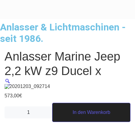
Anlasser & Lichtmaschinen -
seit 1986.
Anlasser Marine Jeep
2,2 kW z9 Ducel x
573,00
€
Anlasser Marine Jeep 2,2 kW z9 Ducel x Menge
In den Warenkorb