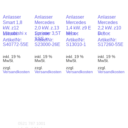
Anlasser
Anlasser
Anlasser
Anlasser
Smart 1,8
Mercedes
Mercedes
Mercedes
kW. z12
2,0 kW. z.13
1,4 kW. z9 E
2,2 kW. z10
Mitsubishi x
Sprinter 3,5T
M4 x
D #
118,00
€
115,00
€
88,00
€
84,00
€
SSS x
ArtikelNr:
ArtikelNr:
ArtikelNr:
ArtikelNr:
S40772-55E
S23000-26E
S13010-1
S17260-55E
inkl. 19 %
inkl. 19 %
inkl. 19 %
inkl. 19 %
MwSt.
MwSt.
MwSt.
MwSt.
zzgl.
zzgl.
zzgl.
zzgl.
Versandkosten
Versandkosten
Versandkosten
Versandkosten
0521 787 1001