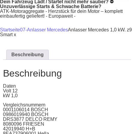
Dein Fahrzeug Lädt / Startet nicht mehr sauber? ⛔
Unzuverlässige Starts & Schwache Batterie?
ATK-Motoraggregate - Herzstück für dein Motor – komplett
einbaufertig geliefert! - Europaweit -
Startseite
07-Anlasser Mercedes
Anlasser Mercedes 1,0 kW. z9
Smart x
Beschreibung
Beschreibung
Daten
Volt 12
kW 1,0
Vergleichsnummern
0001106014 BOSCH
0986019940 BOSCH
DRS3877 DELCO REMY
8080096 FRIESEN
42019940 H+B
8EA737906001 Hella