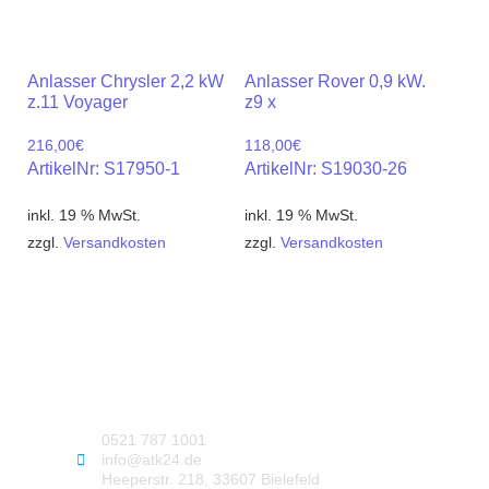
Anlasser Chrysler 2,2 kW
Anlasser Rover 0,9 kW.
z.11 Voyager
z9 x
216,00
€
118,00
€
ArtikelNr: S17950-1
ArtikelNr: S19030-26
inkl. 19 % MwSt.
inkl. 19 % MwSt.
zzgl.
Versandkosten
zzgl.
Versandkosten
0521 787 1001
info@atk24.de
Heeperstr. 218, 33607 Bielefeld