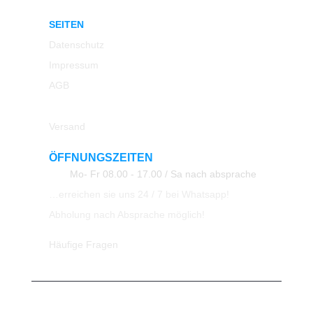
SEITEN
Datenschutz
Impressum
AGB
Rücksendung
Versand
ÖFFNUNGSZEITEN
Mo- Fr 08.00 - 17.00 / Sa nach absprache
…erreichen sie uns 24 / 7 bei Whatsapp!
Abholung nach Absprache möglich!
Häufige Fragen
© 2023 All Rights Reserved ATK24