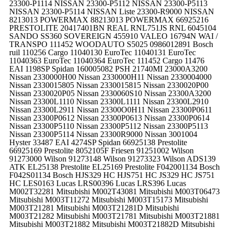
23300-P1114 NISSAN 23300-P5112 NISSAN 23300-P5113
NISSAN 23300-P5114 NISSAN Liste 23300-R9000 NISSAN
8213013 POWERMAX 88213013 POWERMAX 66925216
PRESTOLITE 20417401BN REAL RNL751JS RNL 6045104
SANDO SS360 SOVEREIGN 455910 VALEO 16794N WAI /
TRANSPO 111452 WOODAUTO S5025 0986012891 Bosch
ruil 110256 Cargo 11040130 EuroTec 11040131 EuroTec
11040363 EuroTec 11040364 EuroTec 111452 Cargo 11476
EAI 1198SP Spidan 160005082 PSH 21740MI 23000A3200
Nissan 2330000H00 Nissan 2330000H11 Nissan 2330004000
Nissan 2330015805 Nissan 2330015815 Nissan 2330020P00
Nissan 2330020P05 Nissan 2330060S10 Nissan 23300A3200
Nissan 23300L1110 Nissan 23300L1111 Nissan 23300L2910
Nissan 23300L2911 Nissan 23300O0H11 Nissan 23300P0611
Nissan 23300P0612 Nissan 23300P0613 Nissan 23300P0614
Nissan 23300P5110 Nissan 23300P5112 Nissan 23300P5113
Nissan 23300P5114 Nissan 23300R9000 Nissan 3001004
Hyster 33487 EAI 4274SP Spidan 66925138 Prestolite
66925169 Prestolite 8052105F Friesen 91251002 Wilson
91273000 Wilson 91273148 Wilson 91273323 Wilson ADS139
ATK EL25138 Prestolite EL25169 Prestolite F042001134 Bosch
F042S01134 Bosch HJS329 HC HJS751 HC JS329 HC JS751
HC LES0163 Lucas LRS00396 Lucas LRS396 Lucas
M002T32281 Mitsubishi M002T43081 Mitsubishi M003T06473
Mitsubishi M003T11272 Mitsubishi M003T15173 Mitsubishi
M003T21281 Mitsubishi M003T21281D Mitsubishi
M003T21282 Mitsubishi M003T21781 Mitsubishi M003T21881
Mitsubishi M003T21882 Mitsubishi M003T21882D Mitsubishi