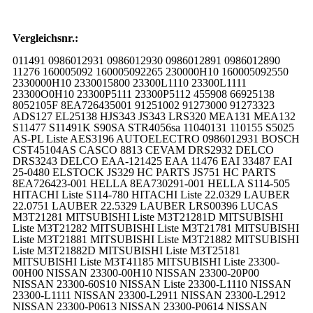
Vergleichsnr.:
011491 0986012931 0986012930 0986012891 0986012890
11276 160005092 160005092265 230000H10 160005092550
2330000H10 2330015800 23300L1110 23300L1111
23300O0H10 23300P5111 23300P5112 455908 66925138
8052105F 8EA726435001 91251002 91273000 91273323
ADS127 EL25138 HJS343 JS343 LRS320 MEA131 MEA132
S11477 S11491K S90SA STR4056sa 11040131 110155 S5025
AS-PL Liste AES3196 AUTOELECTRO 0986012931 BOSCH
CST45104AS CASCO 8813 CEVAM DRS2932 DELCO
DRS3243 DELCO EAA-121425 EAA 11476 EAI 33487 EAI
25-0480 ELSTOCK JS329 HC PARTS JS751 HC PARTS
8EA726423-001 HELLA 8EA730291-001 HELLA S114-505
HITACHI Liste S114-780 HITACHI Liste 22.0329 LAUBER
22.0751 LAUBER 22.5329 LAUBER LRS00396 LUCAS
M3T21281 MITSUBISHI Liste M3T21281D MITSUBISHI
Liste M3T21282 MITSUBISHI Liste M3T21781 MITSUBISHI
Liste M3T21881 MITSUBISHI Liste M3T21882 MITSUBISHI
Liste M3T21882D MITSUBISHI Liste M3T25181
MITSUBISHI Liste M3T41185 MITSUBISHI Liste 23300-
00H00 NISSAN 23300-00H10 NISSAN 23300-20P00
NISSAN 23300-60S10 NISSAN Liste 23300-L1110 NISSAN
23300-L1111 NISSAN 23300-L2911 NISSAN 23300-L2912
NISSAN 23300-P0613 NISSAN 23300-P0614 NISSAN