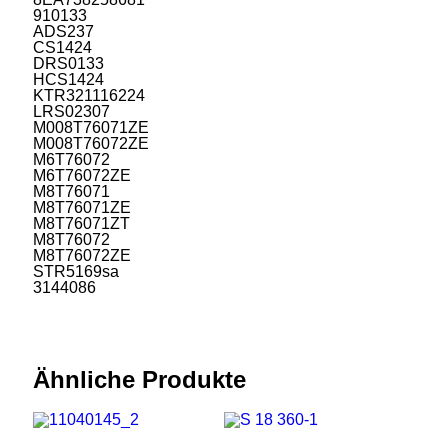
910133
ADS237
CS1424
DRS0133
HCS1424
KTR321116224
LRS02307
M008T76071ZE
M008T76072ZE
M6T76072
M6T76072ZE
M8T76071
M8T76071ZE
M8T76071ZT
M8T76072
M8T76072ZE
STR5169sa
3144086
Ähnliche Produkte