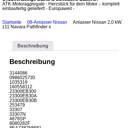
ATK-Motoraggregate - Herzstück für dein Motor – komplett
einbaufertig geliefert! - Europaweit -
Startseite
08-Anlasser Nissan
Anlasser Nissan 2,0 kW.
z11 Navara Pathfinder x
Beschreibung
Beschreibung
3144086
0986025730
1035319
160558112
23300EB300
23300EB30A
23300EB30B
253479
33307
33307N
4878SP
8080282F
8EA738258681