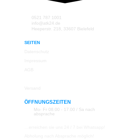
0521 787 1001
info@atk24.de
Heeperstr. 218, 33607 Bielefeld
SEITEN
Datenschutz
Impressum
AGB
Rücksendung
Versand
ÖFFNUNGSZEITEN
Mo- Fr 08.00 - 17.00 / Sa nach
absprache
…erreichen sie uns 24 / 7 bei Whatsapp!
Abholung nach Absprache möglich!