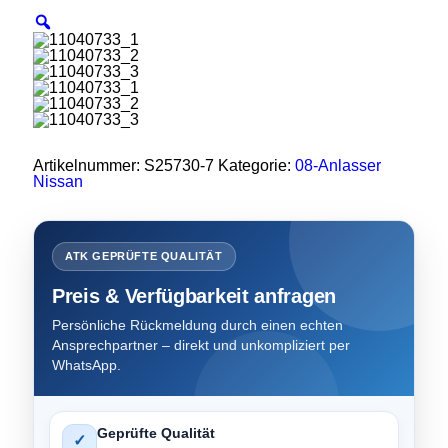
Artikelnummer:
S25730-7
Kategorie:
08-Anlasser
Nissan
ATK GEPRÜFTE QUALITÄT
Preis & Verfügbarkeit anfragen
Persönliche Rückmeldung durch einen echten
Ansprechpartner – direkt und unkompliziert per
WhatsApp.
Geprüfte Qualität
✓