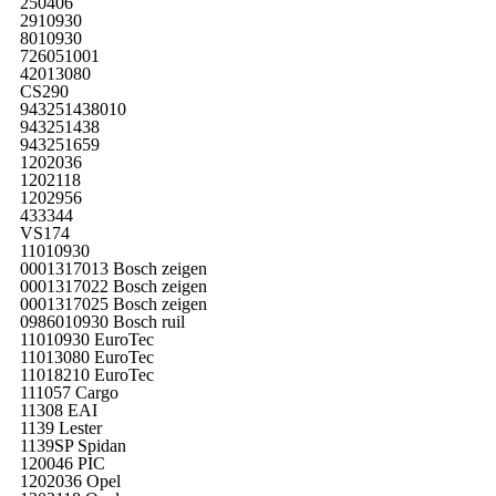
250406
2910930
8010930
726051001
42013080
CS290
943251438010
943251438
943251659
1202036
1202118
1202956
433344
VS174
11010930
0001317013 Bosch zeigen
0001317022 Bosch zeigen
0001317025 Bosch zeigen
0986010930 Bosch ruil
11010930 EuroTec
11013080 EuroTec
11018210 EuroTec
111057 Cargo
11308 EAI
1139 Lester
1139SP Spidan
120046 PIC
1202036 Opel