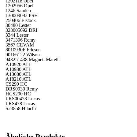
1202118 Opel
1202956 Opel
1246 Sanden
130009092 PSH
250406 Elstock
30480 Lester
328005092 DRI
3344 Lester
3471396 Remy
3567 CEVAM
8010930F Friesen
90166122 Wilson
943251438 Magneti Marelli
A10920 ATL
A10930 ATL
A13080 ATL
A18210 ATL
CS290 HC
DRS0930 Remy
HCS290 HC
LRS00478 Lucas
LRS478 Lucas
S23858 Hitachi
Ähnliche Produkte