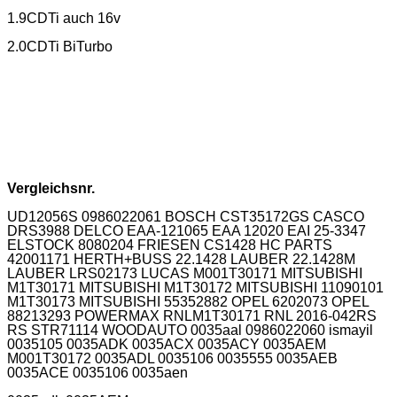
1.9CDTi auch 16v
2.0CDTi BiTurbo
Vergleichsnr.
UD12056S 0986022061 BOSCH CST35172GS CASCO
DRS3988 DELCO EAA-121065 EAA 12020 EAI 25-3347
ELSTOCK 8080204 FRIESEN CS1428 HC PARTS
42001171 HERTH+BUSS 22.1428 LAUBER 22.1428M
LAUBER LRS02173 LUCAS M001T30171 MITSUBISHI
M1T30171 MITSUBISHI M1T30172 MITSUBISHI 11090101
M1T30173 MITSUBISHI 55352882 OPEL 6202073 OPEL
88213293 POWERMAX RNLM1T30171 RNL 2016-042RS
RS STR71114 WOODAUTO 0035aal 0986022060 ismayil
0035105 0035ADK 0035ACX 0035ACY 0035AEM
M001T30172 0035ADL 0035106 0035555 0035AEB
0035ACE 0035106 0035aen