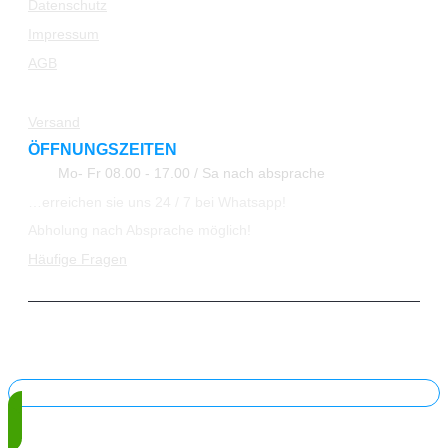
Datenschutz
Impressum
AGB
Rücksendung
Versand
ÖFFNUNGSZEITEN
Mo- Fr 08.00 - 17.00 / Sa nach absprache
…erreichen sie uns 24 / 7 bei Whatsapp!
Abholung nach Absprache möglich!
Häufige Fragen
© 2023 All Rights Reserved ATK24