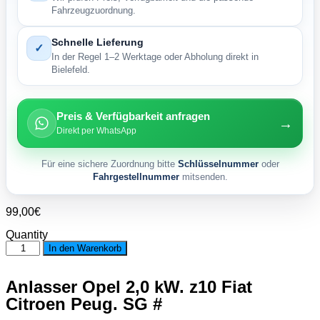
Fahrzeugzuordnung.
Schnelle Lieferung
✓
In der Regel 1–2 Werktage oder Abholung direkt in
Bielefeld.
Preis & Verfügbarkeit anfragen
→
Direkt per WhatsApp
Für eine sichere Zuordnung bitte
Schlüsselnummer
oder
Fahrgestellnummer
mitsenden.
99,00
€
Quantity
Anlasser
In den Warenkorb
Opel
2,0
kW.
Anlasser Opel 2,0 kW. z10 Fiat
z10
Citroen Peug. SG #
Fiat
Citroen