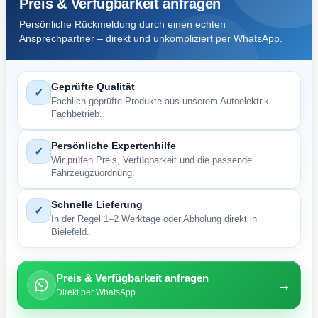
Preis & Verfügbarkeit anfragen
Menge
Persönliche Rückmeldung durch einen echten
Ansprechpartner – direkt und unkompliziert per WhatsApp.
Geprüfte Qualität
✓
Fachlich geprüfte Produkte aus unserem Autoelektrik-
Fachbetrieb.
Persönliche Expertenhilfe
✓
Wir prüfen Preis, Verfügbarkeit und die passende
Fahrzeugzuordnung.
Schnelle Lieferung
✓
In der Regel 1–2 Werktage oder Abholung direkt in
Bielefeld.
Preis & Verfügbarkeit anfragen
→
Direkt per WhatsApp