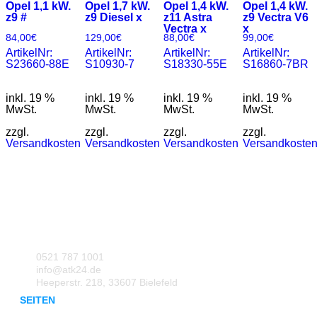
Opel 1,1 kW.
Opel 1,7 kW.
Opel 1,4 kW.
Opel 1,4 kW.
z9 #
z9 Diesel x
z11 Astra
z9 Vectra V6
Vectra x
x
84,00
€
129,00
€
88,00
€
99,00
€
ArtikelNr:
ArtikelNr:
ArtikelNr:
ArtikelNr:
S23660-88E
S10930-7
S18330-55E
S16860-7BR
inkl. 19 %
inkl. 19 %
inkl. 19 %
inkl. 19 %
MwSt.
MwSt.
MwSt.
MwSt.
zzgl.
zzgl.
zzgl.
zzgl.
Versandkosten
Versandkosten
Versandkosten
Versandkoste
0521 787 1001
info@atk24.de
Heeperstr. 218, 33607 Bielefeld
SEITEN