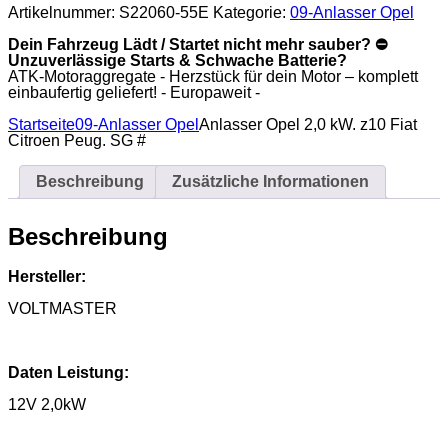
Peug.
Artikelnummer:
S22060-55E
Kategorie:
09-Anlasser Opel
SG
#
Dein Fahrzeug Lädt / Startet nicht mehr sauber? ⛔
Menge
Unzuverlässige Starts & Schwache Batterie?
ATK-Motoraggregate - Herzstück für dein Motor – komplett
einbaufertig geliefert! - Europaweit -
Startseite
09-Anlasser Opel
Anlasser Opel 2,0 kW. z10 Fiat
Citroen Peug. SG #
Beschreibung
Zusätzliche Informationen
Beschreibung
Hersteller:
VOLTMASTER
Daten Leistung:
12V 2,0kW