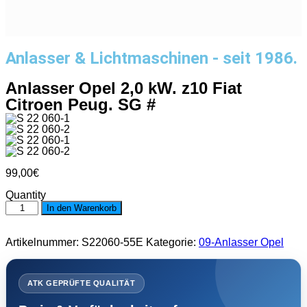
Anlasser & Lichtmaschinen - seit 1986.
Anlasser Opel 2,0 kW. z10 Fiat
Citroen Peug. SG #
99,00
€
Quantity
Anlasser
In den Warenkorb
Opel
2,0
kW.
Artikelnummer:
S22060-55E
Kategorie:
09-Anlasser Opel
z10
Fiat
Citroen
Peug.
ATK GEPRÜFTE QUALITÄT
SG
#