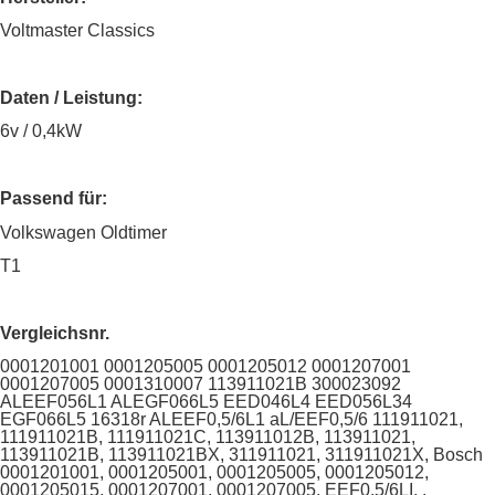
Voltmaster Classics
Daten / Leistung:
6v / 0,4kW
Passend für:
Volkswagen Oldtimer
T1
Vergleichsnr.
0001201001 0001205005 0001205012 0001207001
0001207005 0001310007 113911021B 300023092
ALEEF056L1 ALEGF066L5 EED046L4 EED056L34
EGF066L5 16318r ALEEF0,5/6L1 aL/EEF0,5/6 111911021,
111911021B, 111911021C, 113911012B, 113911021,
113911021B, 113911021BX, 311911021, 311911021X, Bosch
0001201001, 0001205001, 0001205005, 0001205012,
0001205015, 0001207001, 0001207005, EEF0.5/6LI, .