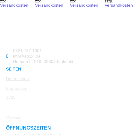
zzgl.
zzgl.
zzgl.
zzgl.
Versandkosten
Versandkosten
Versandkosten
Versandkosten
0521 787 1001
info@atk24.de
Heeperstr. 218, 33607 Bielefeld
SEITEN
Datenschutz
Impressum
AGB
Rücksendung
Versand
ÖFFNUNGSZEITEN