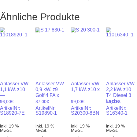
Ähnliche Produkte
Anlasser VW
Anlasser VW
Anlasser VW
Anlasser VW
1,1 kW. z10
0,9 kW. z9
1,7 kW. z10 x
2,2 kW. z10
—
Golf 4 FA x
T4 Diesel 3
Loch x
96,00
€
87,00
€
99,00
€
99,00
€
ArtikelNr:
ArtikelNr:
ArtikelNr:
ArtikelNr:
S18920-7E
S19890-1
S20300-8BN
S16340-1
inkl. 19 %
inkl. 19 %
inkl. 19 %
inkl. 19 %
MwSt.
MwSt.
MwSt.
MwSt.