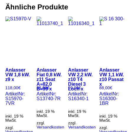
Ähnliche Produkte
Anlasser
Anlasser
Anlasser
Anlasser
VW 1,8 kW.
Fiat 0,8 kW.
VW 2,2 kW.
VW 1,1 kW.
z9 x
z11 Seat
z10 T4
z10 Passat
A=82,0
Diesel 3
x
118,00
€
88,00
€
99,00
€
88,00
€
B=99 x
Loch x
ArtikelNr:
ArtikelNr:
ArtikelNr:
ArtikelNr:
S15970-
S13740-7R
S16340-1
S16300-
7VR
1BR
inkl. 19 %
inkl. 19 %
MwSt.
MwSt.
inkl. 19 %
inkl. 19 %
MwSt.
MwSt.
zzgl.
zzgl.
Versandkosten
Versandkosten
zzgl.
zzgl.
Versandkosten
Versandkosten