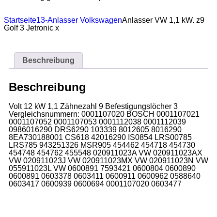
Startseite
13-Anlasser Volkswagen
Anlasser VW 1,1 kW. z9
Golf 3 Jetronic x
Beschreibung
Beschreibung
Volt 12 kW 1,1 Zähnezahl 9 Befestigungslöcher 3
Vergleichsnummern: 0001107020 BOSCH 0001107021
0001107052 0001107053 0001112038 0001112039
0986016290 DRS6290 103339 8012605 8016290
8EA730188001 CS618 42016290 IS0854 LRS00785
LRS785 943251326 MSR905 454462 454718 454730
454748 454762 455548 020911023A VW 020911023AX
VW 020911023J VW 020911023MX VW 020911023N VW
055911023L VW 0600891 7593421 0600804 0600890
0600891 0603378 0603411 0600911 0600962 0588640
0603417 0600939 0600694 0001107020 0603477