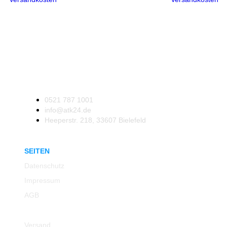
0521 787 1001
info@atk24.de
Heeperstr. 218, 33607 Bielefeld
SEITEN
Datenschutz
Impressum
AGB
Rücksendung
Versand