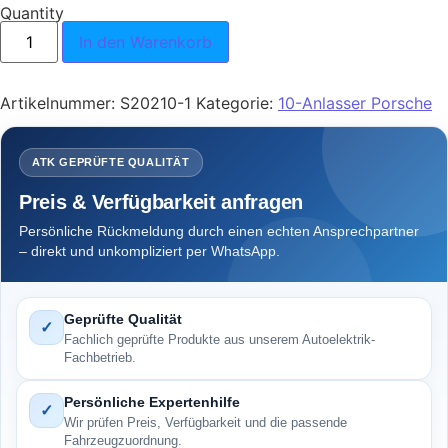
Quantity
Anlasser VW 1,1 kW. z9 Porsche FA x Menge
In den Warenkorb
Artikelnummer:
S20210-1
Kategorie:
10-Anlasser Porsche
ATK GEPRÜFTE QUALITÄT
Preis & Verfügbarkeit anfragen
Persönliche Rückmeldung durch einen echten Ansprechpartner
– direkt und unkompliziert per WhatsApp.
Geprüfte Qualität
✓
Fachlich geprüfte Produkte aus unserem Autoelektrik-
Fachbetrieb.
Persönliche Expertenhilfe
✓
Wir prüfen Preis, Verfügbarkeit und die passende
Fahrzeugzuordnung.