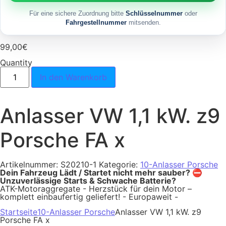
Für eine sichere Zuordnung bitte
Schlüsselnummer
oder
Fahrgestellnummer
mitsenden.
99,00
€
Quantity
Anlasser VW 1,1 kW. z9 Porsche FA x Menge
In den Warenkorb
Anlasser VW 1,1 kW. z9
Porsche FA x
Artikelnummer:
S20210-1
Kategorie:
10-Anlasser Porsche
Dein Fahrzeug Lädt / Startet nicht mehr sauber? ⛔
Unzuverlässige Starts & Schwache Batterie?
ATK-Motoraggregate - Herzstück für dein Motor –
komplett einbaufertig geliefert! - Europaweit -
Startseite
10-Anlasser Porsche
Anlasser VW 1,1 kW. z9
Porsche FA x