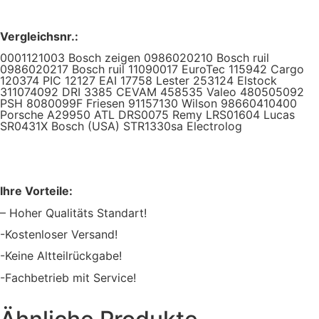
Vergleichsnr.:
0001121003 Bosch zeigen 0986020210 Bosch ruil
0986020217 Bosch ruil 11090017 EuroTec 115942 Cargo
120374 PIC 12127 EAI 17758 Lester 253124 Elstock
311074092 DRI 3385 CEVAM 458535 Valeo 480505092
PSH 8080099F Friesen 91157130 Wilson 98660410400
Porsche A29950 ATL DRS0075 Remy LRS01604 Lucas
SR0431X Bosch (USA) STR1330sa Electrolog
Ihre Vorteile:
– Hoher Qualitäts Standart!
-Kostenloser Versand!
-Keine Altteilrückgabe!
-Fachbetrieb mit Service!