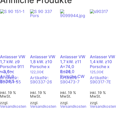
Ähnliche Produkte
Anlasser VW
Anlasser VW
Anlasser VW
Anlasser VW
1,7 kW. z9
1,8 kW. z10
1,7 kW. z11
1,4 kW. z10
Porsche 911
Porsche x
A=74,0
Porsche x
– 3,6~
B=26,0
149,00
€
122,00
€
0,00
€
125,00
€
A=76,0
Porsche CW
ArtikelNr:
ArtikelNr:
ArtikelNr:
ArtikelNr:
B=34,5 <
S90151-55
S90337-26
S90473-7
S90317-7E
inkl. 19 %
inkl. 19 %
inkl. 19 %
inkl. 19 %
MwSt.
MwSt.
MwSt.
MwSt.
zzgl.
zzgl.
zzgl.
zzgl.
Versandkosten
Versandkosten
Versandkosten
Versandkoste