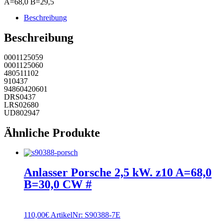
A=68,0 B=29,5
Beschreibung
Beschreibung
0001125059
0001125060
480511102
910437
94860420601
DRS0437
LRS02680
UD802947
Ähnliche Produkte
Anlasser Porsche 2,5 kW. z10 A=68,0
B=30,0 CW #
110,00
€
ArtikelNr: S90388-7E