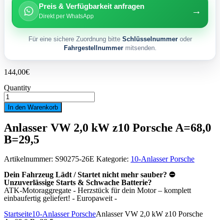
Preis & Verfügbarkeit anfragen
→
Direkt per WhatsApp
Für eine sichere Zuordnung bitte
Schlüsselnummer
oder
Fahrgestellnummer
mitsenden.
144,00
€
Quantity
Anlasser
VW
In den Warenkorb
2,0
kW
Anlasser VW 2,0 kW z10 Porsche A=68,0
z10
Porsche
B=29,5
A=68,0
B=29,5
Menge
Artikelnummer:
S90275-26E
Kategorie:
10-Anlasser Porsche
Dein Fahrzeug Lädt / Startet nicht mehr sauber? ⛔
Unzuverlässige Starts & Schwache Batterie?
ATK-Motoraggregate - Herzstück für dein Motor – komplett
einbaufertig geliefert! - Europaweit -
Startseite
10-Anlasser Porsche
Anlasser VW 2,0 kW z10 Porsche