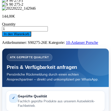
144,00
€
Quantity
Anlasser
VW
In den Warenkorb
2,0
kW
Artikelnummer:
S90275-26E
Kategorie:
10-Anlasser Porsche
z10
Porsche
A=68,0
B=29,5
ATK GEPRÜFTE QUALITÄT
Menge
Preis & Verfügbarkeit anfragen
Persönliche Rückmeldung durch einen echten
Ansprechpartner – direkt und unkompliziert per WhatsApp.
Geprüfte Qualität
✓
Fachlich geprüfte Produkte aus unserem Autoelektrik-
Fachbetrieb.