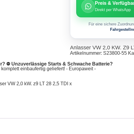
Preis & Verfügba
Direkt per WhatsApp
Für eine sichere Zuordnun
Fahrgestell
Anlasser VW 2,0 KW. Z9 L
Artikelnummer:
S23800-55
Ka
er? ⛔ Unzuverlässige Starts & Schwache Batterie?
omplett einbaufertig geliefert! - Europaweit -
ser VW 2,0 kW. z9 LT 28 2,5 TDI x