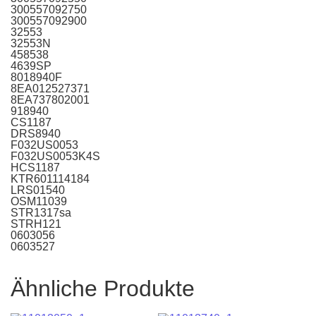
300557092750
300557092900
32553
32553N
458538
4639SP
8018940F
8EA012527371
8EA737802001
918940
CS1187
DRS8940
F032US0053
F032US0053K4S
HCS1187
KTR601114184
LRS01540
OSM11039
STR1317sa
STRH121
0603056
0603527
Ähnliche Produkte