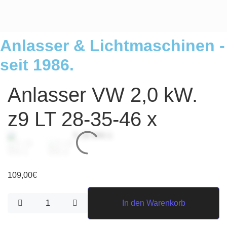
Anlasser & Lichtmaschinen -
seit 1986.
Anlasser VW 2,0 kW.
z9 LT 28-35-46 x
109,00
€
Anlasser VW 2,0 kW. z9 LT 28-35-46 x Menge
In den Warenkorb