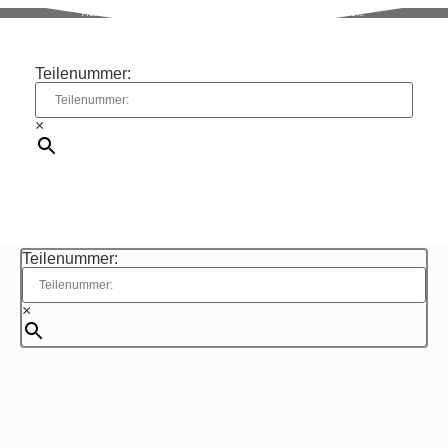
Autoelektrik aus Bielefeld. Seit über 38 Jahren.
Teilenummer:
×
Teilenummer:
×