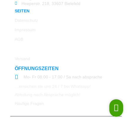
Heeperstr. 218, 33607 Bielefeld
SEITEN
Datenschutz
Impressum
AGB
Rücksendung
Versand
ÖFFNUNGSZEITEN
Mo- Fr 08.00 - 17.00 / Sa nach absprache
…erreichen sie uns 24 / 7 bei Whatsapp!
Abholung nach Absprache möglich!
Häufige Fragen
© 2023 All Rights Reserved ATK24