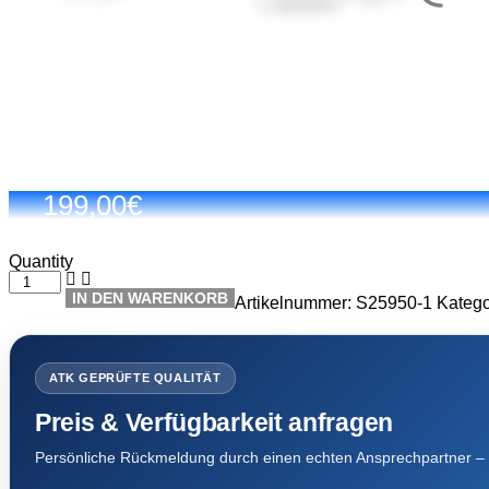
199,00
€
Quantity
Anlasser
VW
IN DEN WARENKORB
Artikelnummer:
S25950-1
Katego
2,2
kW
z15
x
ATK GEPRÜFTE QUALITÄT
Menge
Preis & Verfügbarkeit anfragen
Persönliche Rückmeldung durch einen echten Ansprechpartner – 