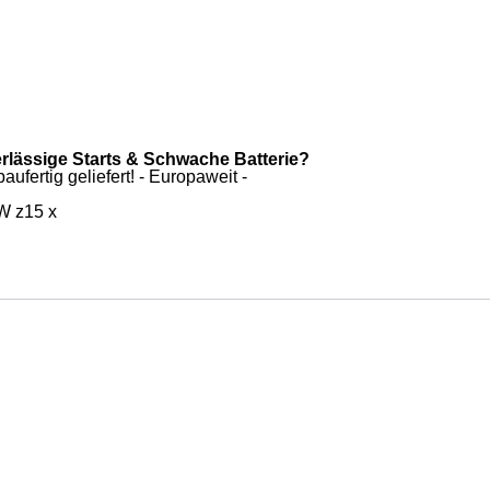
erlässige Starts & Schwache Batterie?
ufertig geliefert! - Europaweit -
W z15 x