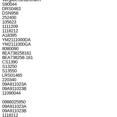
S90044
DRS0463
DSN958
252400
105623
1111209
1118212
A18395
YM2111000DA
YM2111000GA
8080090
8EA738258161
8EA738258-161
CS1390
S13250
S13550
LRS01465
220340
09A911023A
09A911023B
11090044
0986025950
09A911023A
09A911023B
1118212