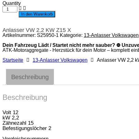
Quantity
Anlasser
VW
In den Warenkorb
2,2
kW
z15
Anlasser VW 2,2 KW Z15 X
x
Artikelnummer:
S25950-1
Kategorie:
13-Anlasser Volkswagen
Menge
Dein Fahrzeug Lädt / Startet nicht mehr sauber? ⛔ Unzuv
ATK-Motoraggregate - Herzstück für dein Motor – komplett einba
Startseite
13-Anlasser Volkswagen
Anlasser VW 2,2 k
Beschreibung
Beschreibung
Volt 12
kW 2,2
Zähnezahl 15
Befestigungslöcher 2
Vergleichsnummern