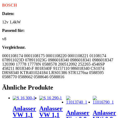
BOSCH
Daten:
12v 1,4kW
Passend für:
v8
Vergleichsnr.
0001108174 0001108175 0001108220 0001108221 01108174
078911023D 078911023G 0986018340 0986018341 0986018347
120390 17778 17778N 0588578 200512092 252265 4546SP
458211 8018340-F 8018340F 91157110 986018340 CS1074
DRS8340 KTR401024184 LRS01386 STR1276sa 0588595
0588770 0588662 0588646 0588816
Ähnliche Produkte
Anlasser
Anlasser
Anlasser
Anlasser
VW 1,1
VW 1,1