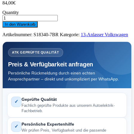
84,00
€
Quantity
Anlasser
VW
In den Warenkorb
Audi
1,4
Artikelnummer:
S18340-7BR
Kategorie:
13-Anlasser Volkswagen
kW.
z9
#
Menge
ATK GEPRÜFTE QUALITÄT
Preis & Verfügbarkeit anfragen
Persönliche Rückmeldung durch einen echten
Ansprechpartner – direkt und unkompliziert per WhatsApp.
Geprüfte Qualität
✓
Fachlich geprüfte Produkte aus unserem Autoelektrik-
Fachbetrieb.
Persönliche Expertenhilfe
✓
Wir prüfen Preis, Verfügbarkeit und die passende