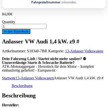
Fahrgestellnummer
mitsenden.
84,00
€
Quantity
Anlasser
VW
In den Warenkorb
Audi
1,4
Anlasser VW Audi 1,4 kW. z9 #
kW.
z9
#
Artikelnummer:
S18340-7BR
Kategorie:
13-Anlasser Volkswagen
Menge
Dein Fahrzeug Lädt / Startet nicht mehr sauber? ⛔
Unzuverlässige Starts & Schwache Batterie?
ATK-Motoraggregate - Herzstück für dein Motor – komplett
einbaufertig geliefert! - Europaweit -
Startseite
13-Anlasser Volkswagen
Anlasser VW Audi 1,4 kW. z9 #
Beschreibung
Beschreibung
Hersteller: