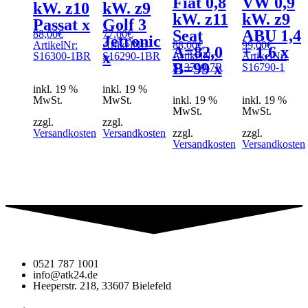
Fiat 0,8
VW 0,9
kW. z10
kW. z9
kW. z11
kW. z9
Passat x
Golf 3
Seat
ABU 1,4
88,00
€
77,00
€
Jetronic
ArtikelNr:
ArtikelNr:
88,00
€
99,00
€
A=82,0
+ 1,6 x
x
S16300-1BR
S16290-1BR
ArtikelNr:
ArtikelNr:
B=99 x
S13740-7R
S16790-1
inkl. 19 %
inkl. 19 %
MwSt.
MwSt.
inkl. 19 %
inkl. 19 %
MwSt.
MwSt.
zzgl.
zzgl.
Versandkosten
Versandkosten
zzgl.
zzgl.
Versandkosten
Versandkosten
0521 787 1001
info@atk24.de
Heeperstr. 218, 33607 Bielefeld