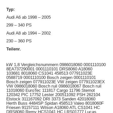
Typ:
Audi A6 ab 1998 – 2005
299 – 340 PS
Audi A8 ab 1994 – 2002
230 – 360 PS
Teilenr.
kW 1,8 Vergleichsnummern 0986018060 0001110100
8EA737290001 0001110101 DRS8060 A18060
103681 8018060 CS1041 458513 077911023E
0588719 0001110100 Bosch zeigen 0001110101
Bosch zeigen 077911023E VW zeigen 077911023EX
VW 0986018060 Bosch ruil 0986018067 Bosch ruil
11018060 EuroTec 111817 Cargo 11796 Stemot
120342 PIC 17752 Lester 200511092 PSH 262104
Elstock 311167092 DRI 3373 Sanden 42018060
Herth Buss 4484SP Spidan 458513 Valeo 8018060F
Friesen 91157111 Wilson A18060 ATL CS1041 HC
DRS8060 Remy HCS1041 HC LRS01777 Lucas