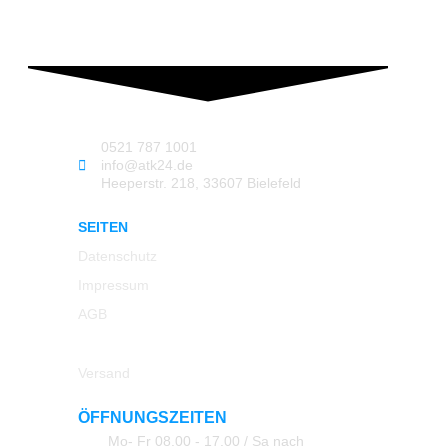
0521 787 1001
info@atk24.de
Heeperstr. 218, 33607 Bielefeld
SEITEN
Datenschutz
Impressum
AGB
Rücksendung
Versand
ÖFFNUNGSZEITEN
Mo- Fr 08.00 - 17.00 / Sa nach