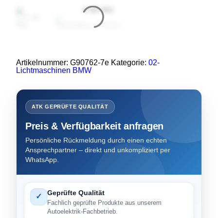
Artikelnummer:
G90762-7e
Kategorie:
02-
Lichtmaschinen BMW
ATK GEPRÜFTE QUALITÄT
Preis & Verfügbarkeit anfragen
Persönliche Rückmeldung durch einen echten
Ansprechpartner – direkt und unkompliziert per
WhatsApp.
Geprüfte Qualität
✓
Fachlich geprüfte Produkte aus unserem
Autoelektrik-Fachbetrieb.