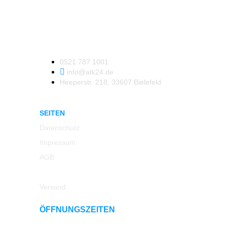
0521 787 1001
info@atk24.de
Heeperstr. 218, 33607 Bielefeld
SEITEN
Datenschutz
Impressum
AGB
Rücksendung
Versand
ÖFFNUNGSZEITEN