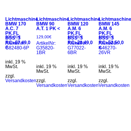
Lichtmaschine
Lichtmaschine
Lichtmaschine
Lichtmaschin
BMW 170
BMW 90
BMW 120
BMW 145
A.C. 7
A.T. 1 PK <
A.M. 6
A.M. 6
PK.FL
PK.FL
PK.FL
225,00
€
129,00
€
187,00
€
188,00
€
BSS_3
BSS_3
BSS_3
RC=67 49,0
RC=20 49,0
RC=52 50,0
ArtikelNr:
ArtikelNr:
ArtikelNr:
ArtikelNr:
#
x
G82480-6P
G35820-
G77022-
G46270-
1BR
6BR
26VR
inkl. 19 %
MwSt.
inkl. 19 %
inkl. 19 %
inkl. 19 %
MwSt.
MwSt.
MwSt.
zzgl.
Versandkosten
zzgl.
zzgl.
zzgl.
Versandkosten
Versandkosten
Versandkosten