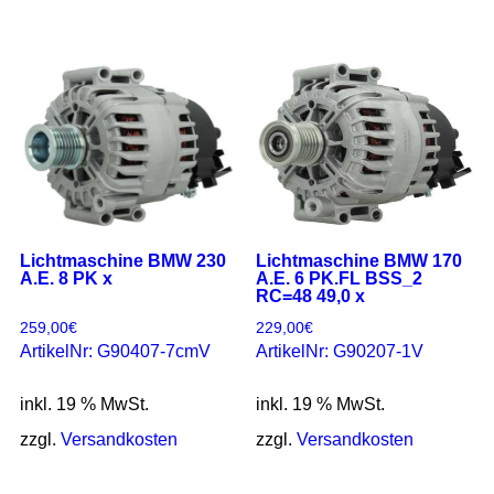
Lichtmaschine BMW 230
Lichtmaschine BMW 170
A.E. 8 PK x
A.E. 6 PK.FL BSS_2
RC=48 49,0 x
259,00
€
229,00
€
ArtikelNr: G90407-7cmV
ArtikelNr: G90207-1V
inkl. 19 % MwSt.
inkl. 19 % MwSt.
zzgl.
Versandkosten
zzgl.
Versandkosten