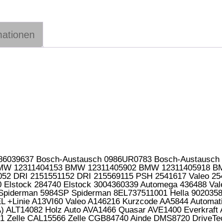
mationen
986039637 Bosch-Austausch 0986UR0783 Bosch-Austausch
BMW 12311404153 BMW 12311405902 BMW 12311405918 
52 DRI 2151551152 DRI 215569115 PSH 2541617 Valeo 25
0 Elstock 284740 Elstock 3004360339 Automega 436488 Va
4 Spiderman 5984SP Spiderman 8EL737511001 Hella 902035
L +Linie A13VI60 Valeo A146216 Kurzcode AA5844 Automat
 ALT14082 Holz Auto AVA1466 Quasar AVE1400 Everkraft A
1 Zelle CAL15566 Zelle CGB84740 Ainde DMS8720 Driv