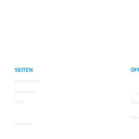
SEITEN
ÖF
Datenschutz
Impressum
…err
AGB
Abh
Rücksendung
Häu
Versand