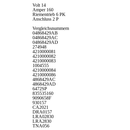
Volt 14
Amper 160
Riementrieb 6 PK
Anschluss 2 P
Vergleichsnummern
04868429AB
04868429AC
04868429AD
274948
4210000081
4210000082
4210000083
1004555
4210000084
4210000086
4868429AC
4868429AD
6472SP
835535160
9090658F
930157
CA2021
DRA0157
LRA02830
LRA2830
TNA056