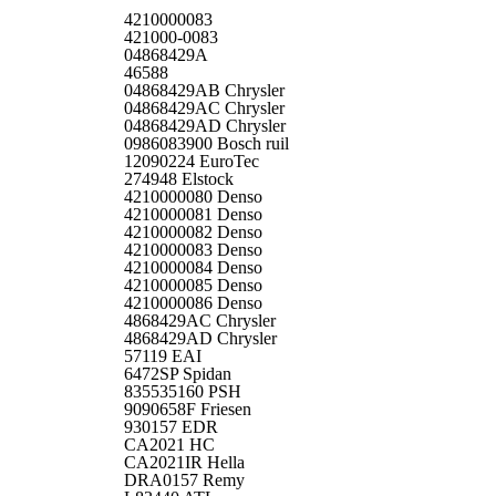
4210000083
421000-0083
04868429A
46588
04868429AB Chrysler
04868429AC Chrysler
04868429AD Chrysler
0986083900 Bosch ruil
12090224 EuroTec
274948 Elstock
4210000080 Denso
4210000081 Denso
4210000082 Denso
4210000083 Denso
4210000084 Denso
4210000085 Denso
4210000086 Denso
4868429AC Chrysler
4868429AD Chrysler
57119 EAI
6472SP Spidan
835535160 PSH
9090658F Friesen
930157 EDR
CA2021 HC
CA2021IR Hella
DRA0157 Remy