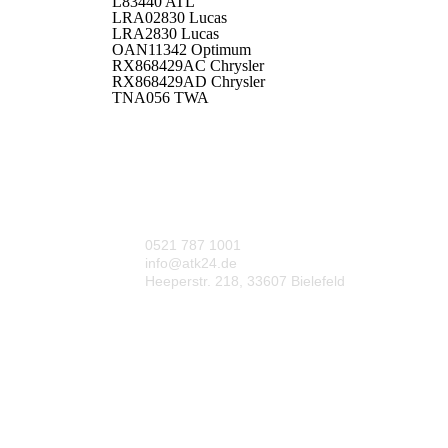
L83440 ATL
LRA02830 Lucas
LRA2830 Lucas
OAN11342 Optimum
RX868429AC Chrysler
RX868429AD Chrysler
TNA056 TWA
0521 787 1001
info@atk24.de
Heeperstr. 218, 33607 Bielefeld