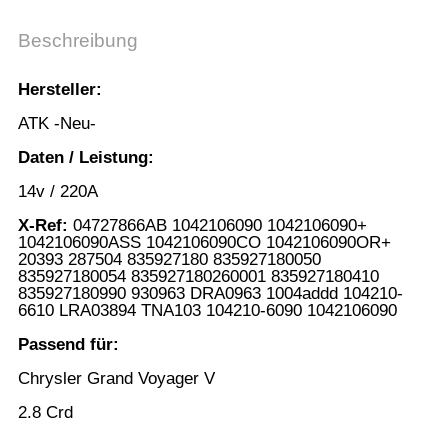
Beschreibung
Hersteller:
ATK -Neu-
Daten / Leistung:
14v / 220A
X-Ref:
04727866AB 1042106090 1042106090+
1042106090ASS 1042106090CO 1042106090OR+
20393 287504 835927180 835927180050
835927180054 835927180260001 835927180410
835927180990 930963 DRA0963 1004addd 104210-
6610 LRA03894 TNA103 104210-6090 1042106090
Passend für:
Chrysler Grand Voyager V
2.8 Crd