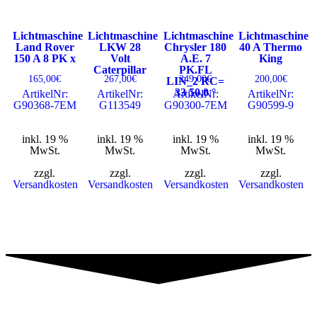
Lichtmaschine
Lichtmaschine
Lichtmaschine
Lichtmaschine
Land Rover
LKW 28
Chrysler 180
40 A Thermo
150 A 8 PK x
Volt
A.E. 7
King
Caterpillar
PK.FL
165,00
€
267,00
€
249,00
€
200,00
€
LIN_2 RC=
33 50,0 °
ArtikelNr:
ArtikelNr:
ArtikelNr:
ArtikelNr:
G90368-7EM
G113549
G90300-7EM
G90599-9
inkl. 19 %
inkl. 19 %
inkl. 19 %
inkl. 19 %
MwSt.
MwSt.
MwSt.
MwSt.
zzgl.
zzgl.
zzgl.
zzgl.
Versandkosten
Versandkosten
Versandkosten
Versandkosten