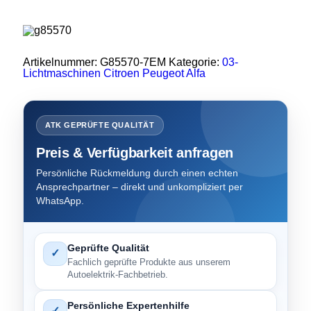
Artikelnummer:
G85570-7EM
Kategorie:
03-
Lichtmaschinen Citroen Peugeot Alfa
ATK GEPRÜFTE QUALITÄT
Preis & Verfügbarkeit anfragen
Persönliche Rückmeldung durch einen echten
Ansprechpartner – direkt und unkompliziert per
WhatsApp.
Geprüfte Qualität
✓
Fachlich geprüfte Produkte aus unserem
Autoelektrik-Fachbetrieb.
Persönliche Expertenhilfe
✓