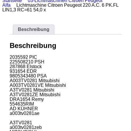
Startseite
03-Lichtmaschinen Citroen Peugeot
Alfa
Lichtmaschine Citroen Peugeot 220 A.C. 6 PK.FL
LIN1,3 RC=61 54,0 x
Beschreibung
Beschreibung
2035592 PIC
225508210 PSH
287868 Elstock
931654 EDR
9805343480 PSA
A003TV0281 Mitsubishi
A003TV0281VE Mitsubishi
A3TV0281 Mitsubishi
A3TV0281ZE Mitsubishi
DRA1654 Remy
554635RIM
AD KÜHNER
a003tv0281ae
A3TV0281
a003tv0281zeb