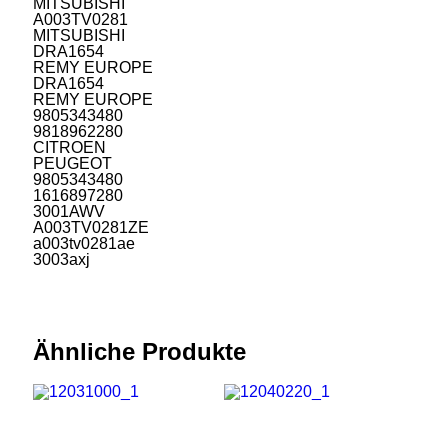
MITSUBISHI
A003TV0281
MITSUBISHI
DRA1654
REMY EUROPE
DRA1654
REMY EUROPE
9805343480
9818962280
CITROEN
PEUGEOT
9805343480
1616897280
3001AWV
A003TV0281ZE
a003tv0281ae
3003axj
Ähnliche Produkte