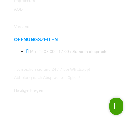
Impressum
AGB
Rücksendung
Versand
ÖFFNUNGSZEITEN
Mo- Fr 08.00 - 17.00 / Sa nach absprache
…erreichen sie uns 24 / 7 bei Whatsapp!
Abholung nach Absprache möglich!
Häufige Fragen
© 2023 All Rights Reserved ATK24