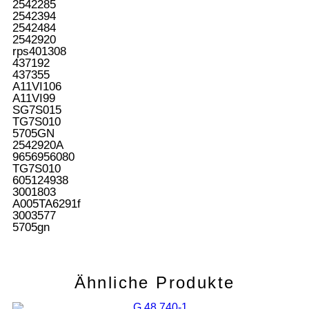
2542285
2542394
2542484
2542920
rps401308
437192
437355
A11VI106
A11VI99
SG7S015
TG7S010
5705GN
2542920A
9656956080
TG7S010
605124938
3001803
A005TA6291f
3003577
5705gn
Ähnliche Produkte