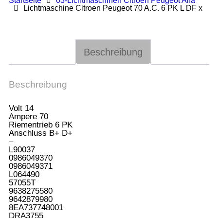
Startseite
03-Lichtmaschinen Citroen Peugeot Alfa
Lichtmaschine Citroen Peugeot 70 A.C. 6 PK L DF x
Beschreibung
Beschreibung
Volt 14
Ampere 70
Riementrieb 6 PK
Anschluss B+ D+
–
L90037
0986049370
0986049371
L064490
57055T
9638275580
9642879980
8EA737748001
DRA3755