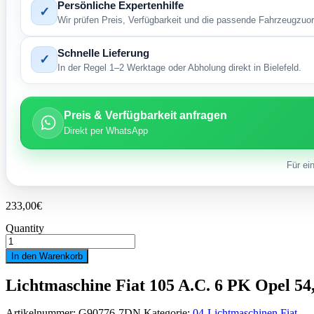
Persönliche Expertenhilfe
✓
Wir prüfen Preis, Verfügbarkeit und die passende Fahrzeugzuo
Schnelle Lieferung
✓
In der Regel 1–2 Werktage oder Abholung direkt in Bielefeld.
Preis & Verfügbarkeit anfragen
Direkt per WhatsApp
Für ei
233,00
€
Quantity
Lichtmaschine
Fiat
In den Warenkorb
105
A.C.
Lichtmaschine Fiat 105 A.C. 6 PK Opel 54,
6
PK
Opel
Artikelnummer:
G90776-7DN
Kategorie:
04-Lichtmaschinen Fiat