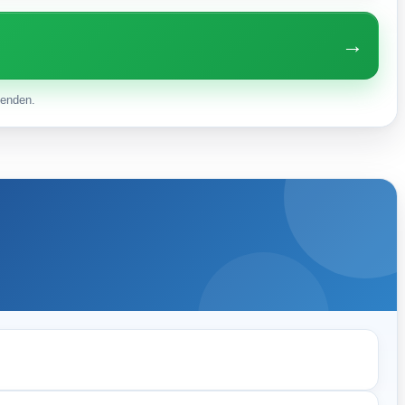
→
enden.