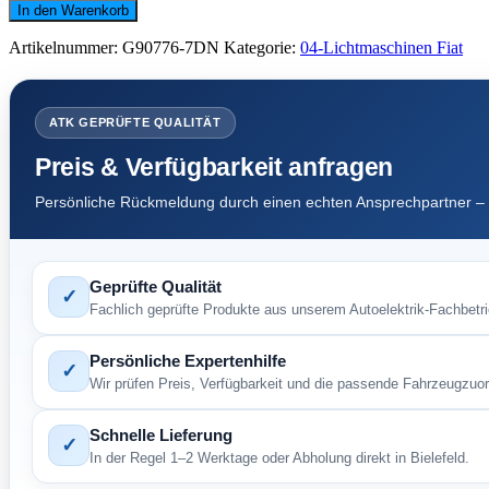
Fiat
In den Warenkorb
105
A.C.
Artikelnummer:
G90776-7DN
Kategorie:
04-Lichtmaschinen Fiat
6
PK
Opel
54,0
..
ATK GEPRÜFTE QUALITÄT
Menge
Preis & Verfügbarkeit anfragen
Persönliche Rückmeldung durch einen echten Ansprechpartner – 
Geprüfte Qualität
✓
Fachlich geprüfte Produkte aus unserem Autoelektrik-Fachbetri
Persönliche Expertenhilfe
✓
Wir prüfen Preis, Verfügbarkeit und die passende Fahrzeugzuo
Schnelle Lieferung
✓
In der Regel 1–2 Werktage oder Abholung direkt in Bielefeld.