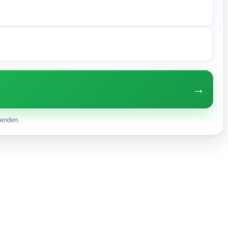
→
enden.