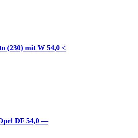
o (230) mit W 54,0 <
 Opel DF 54,0 —