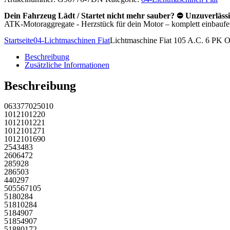
54,0
..
Dein Fahrzeug Lädt / Startet nicht mehr sauber? ⛔ Unzuverläss
Menge
ATK-Motoraggregate - Herzstück für dein Motor – komplett einbaufert
Startseite
04-Lichtmaschinen Fiat
Lichtmaschine Fiat 105 A.C. 6 PK Op
Beschreibung
Zusätzliche Informationen
Beschreibung
063377025010
1012101220
1012101221
1012101271
1012101690
2543483
2606472
285928
286503
440297
505567105
5180284
51810284
5184907
51854907
51880172