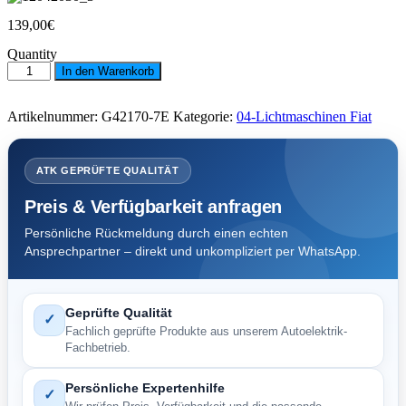
139,00
€
Quantity
Lichtmaschine
In den Warenkorb
Fiat
110
A.C.
Artikelnummer:
G42170-7E
Kategorie:
04-Lichtmaschinen Fiat
Opel
Renault
mit
W
ATK GEPRÜFTE QUALITÄT
-
-
Preis & Verfügbarkeit anfragen
Menge
Persönliche Rückmeldung durch einen echten
Ansprechpartner – direkt und unkompliziert per WhatsApp.
Geprüfte Qualität
✓
Fachlich geprüfte Produkte aus unserem Autoelektrik-
Fachbetrieb.
Persönliche Expertenhilfe
✓