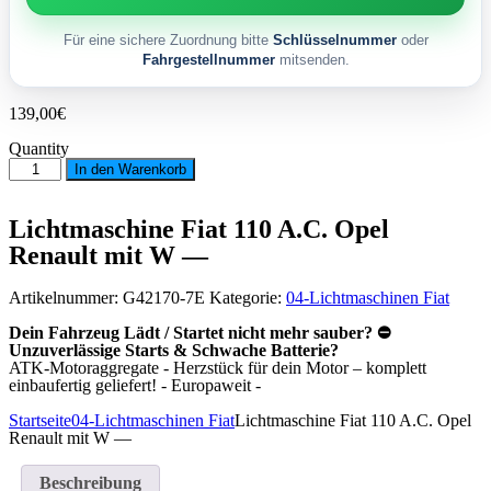
Für eine sichere Zuordnung bitte
Schlüsselnummer
oder
Fahrgestellnummer
mitsenden.
139,00
€
Quantity
Lichtmaschine
In den Warenkorb
Fiat
110
A.C.
Lichtmaschine Fiat 110 A.C. Opel
Opel
Renault mit W —
Renault
mit
W
Artikelnummer:
G42170-7E
Kategorie:
04-Lichtmaschinen Fiat
-
-
Dein Fahrzeug Lädt / Startet nicht mehr sauber? ⛔
Menge
Unzuverlässige Starts & Schwache Batterie?
ATK-Motoraggregate - Herzstück für dein Motor – komplett
einbaufertig geliefert! - Europaweit -
Startseite
04-Lichtmaschinen Fiat
Lichtmaschine Fiat 110 A.C. Opel
Renault mit W —
Beschreibung