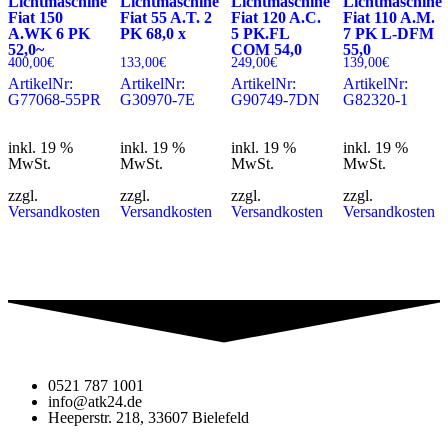
Lichtmaschine
Lichtmaschine
Lichtmaschine
Lichtmaschine
Fiat 150
Fiat 55 A.T. 2
Fiat 120 A.C.
Fiat 110 A.M.
A.WK 6 PK
PK 68,0 x
5 PK.FL
7 PK L-DFM
52,0~
COM 54,0
55,0
400,00
€
133,00
€
249,00
€
139,00
€
ArtikelNr:
ArtikelNr:
ArtikelNr:
ArtikelNr:
G77068-55PR
G30970-7E
G90749-7DN
G82320-1
inkl. 19 %
inkl. 19 %
inkl. 19 %
inkl. 19 %
MwSt.
MwSt.
MwSt.
MwSt.
zzgl.
zzgl.
zzgl.
zzgl.
Versandkosten
Versandkosten
Versandkosten
Versandkosten
0521 787 1001
info@atk24.de
Heeperstr. 218, 33607 Bielefeld