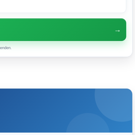
→
enden.