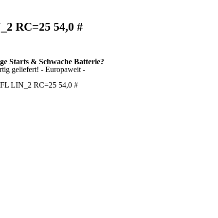
N_2 RC=25 54,0 #
ige Starts & Schwache Batterie?
ig geliefert! - Europaweit -
K.FL LIN_2 RC=25 54,0 #