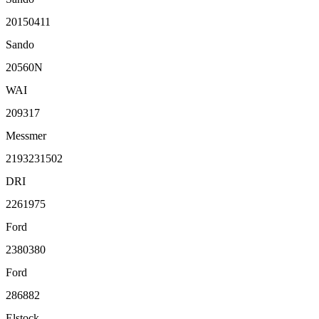
20150411
Sando
20560N
WAI
209317
Messmer
2193231502
DRI
2261975
Ford
2380380
Ford
286882
Elstock