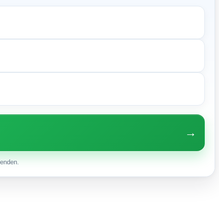
→
enden.