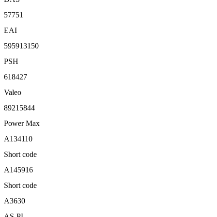
57751
EAI
595913150
PSH
618427
Valeo
89215844
Power Max
A134110
Short code
A145916
Short code
A3630
AS-PL