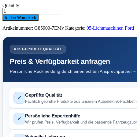
Quantity
Lichtmaschine
Ford
In den Warenkorb
150
A.E.
Artikelnummer:
G85900-7EMv
Kategorie:
05-Lichtmaschinen Ford
6
PK.FL
LIN_2
RC=25
54,0
ATK GEPRÜFTE QUALITÄT
#
Menge
Preis & Verfügbarkeit anfragen
Persönliche Rückmeldung durch einen echten Ansprechpartner – 
Geprüfte Qualität
✓
Fachlich geprüfte Produkte aus unserem Autoelektrik-Fachbetri
Persönliche Expertenhilfe
✓
Wir prüfen Preis, Verfügbarkeit und die passende Fahrzeugzuo
Schnelle Lieferung