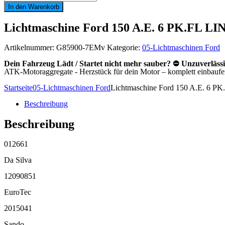
Ford
In den Warenkorb
150
A.E.
Lichtmaschine Ford 150 A.E. 6 PK.FL LI
6
PK.FL
LIN_2
Artikelnummer:
G85900-7EMv
Kategorie:
05-Lichtmaschinen Ford
RC=25
54,0
Dein Fahrzeug Lädt / Startet nicht mehr sauber? ⛔ Unzuverläss
#
ATK-Motoraggregate - Herzstück für dein Motor – komplett einbaufert
Menge
Startseite
05-Lichtmaschinen Ford
Lichtmaschine Ford 150 A.E. 6 P
Beschreibung
Beschreibung
012661
Da Silva
12090851
EuroTec
2015041
Sando