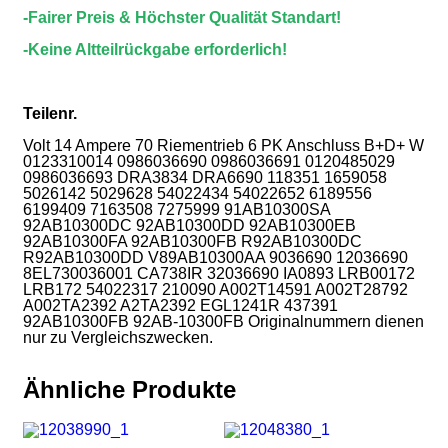
-Fairer Preis & Höchster Qualität Standart!
-Keine Altteilrückgabe erforderlich!
Teilenr.
Volt 14 Ampere 70 Riementrieb 6 PK Anschluss B+D+ W
0123310014 0986036690 0986036691 0120485029
0986036693 DRA3834 DRA6690 118351 1659058
5026142 5029628 54022434 54022652 6189556
6199409 7163508 7275999 91AB10300SA
92AB10300DC 92AB10300DD 92AB10300EB
92AB10300FA 92AB10300FB R92AB10300DC
R92AB10300DD V89AB10300AA 9036690 12036690
8EL730036001 CA738IR 32036690 IA0893 LRB00172
LRB172 54022317 210090 A002T14591 A002T28792
A002TA2392 A2TA2392 EGL1241R 437391
92AB10300FB 92AB-10300FB Originalnummern dienen
nur zu Vergleichszwecken.
Ähnliche Produkte