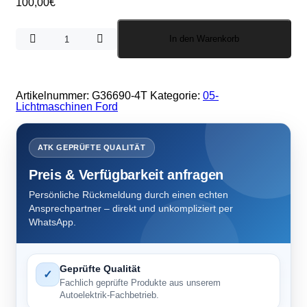
100,00
€
Lichtmaschine
In den Warenkorb
Ford
70
A.C.
6
PK
Artikelnummer:
G36690-4T
Kategorie:
05-
Menge
Lichtmaschinen Ford
ATK GEPRÜFTE QUALITÄT
Preis & Verfügbarkeit anfragen
Persönliche Rückmeldung durch einen echten
Ansprechpartner – direkt und unkompliziert per
WhatsApp.
Geprüfte Qualität
✓
Fachlich geprüfte Produkte aus unserem
Autoelektrik-Fachbetrieb.