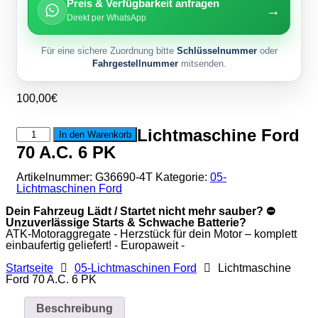
Preis & Verfügbarkeit anfragen
→
Direkt per WhatsApp
Für eine sichere Zuordnung bitte
Schlüsselnummer
oder
Fahrgestellnummer
mitsenden.
100,00
€
Lichtmaschine
Lichtmaschine Ford
In den Warenkorb
Ford
70 A.C. 6 PK
70
A.C.
6
Artikelnummer:
G36690-4T
Kategorie:
05-
PK
Lichtmaschinen Ford
Menge
Dein Fahrzeug Lädt / Startet nicht mehr sauber? ⛔
Unzuverlässige Starts & Schwache Batterie?
ATK-Motoraggregate - Herzstück für dein Motor – komplett
einbaufertig geliefert! - Europaweit -
Startseite
05-Lichtmaschinen Ford
Lichtmaschine
Ford 70 A.C. 6 PK
Beschreibung