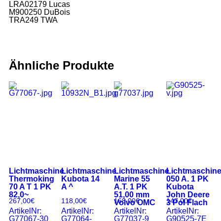
LRA02179 Lucas
M900250 DuBois
TRA249 TWA
Ähnliche Produkte
Lichtmaschine
Lichtmaschine
Lichtmaschine
Lichtmaschin
Thermoking
Kubota 14
Marine 55
050 A. 1 PK
70 A T 1 PK
A ^
A.T. 1 PK
Kubota
82,0~
51,00 mm
John Deere
267,00
€
118,00
€
168,00
€
147,00
€
Volvo OMC
3 Pol Flach
ArtikelNr:
ArtikelNr:
ArtikelNr:
ArtikelNr:
G77067-30
G77064-
G77037-9
G90525-7E