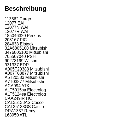
Beschreibung
113562 Cargo
12077 EAI
12077N WAI
12077R WAI
185046320 Perkins
203167 PIC
284638 Elstock
32A6805100 Mitsubishi
3476805100 Mitsubishi
705507040 PSH
90273199 Wilson
931337 EDR
A005T20383 Mitsubishi
A007T03877 Mitsubishi
A5T20383 Mitsubishi
A7T03877 Mitsubishi
ACA994 ATK
ALT5015sa Electrolog
ALT5124sa Electrolog
CAA249IR HC
CAL35133AS Casco
CAL35133GS Casco
DRA1337 Remy
L68950 ATL