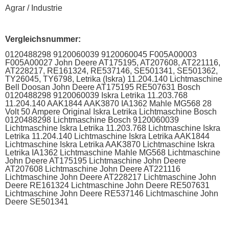
Agrar / Industrie
Vergleichsnummer:
0120488298 9120060039 9120060045 F005A00003
F005A00027 John Deere AT175195, AT207608, AT221116,
AT228217, RE161324, RE537146, SE501341, SE501362,
TY26045, TY6798, Letrika (Iskra) 11.204.140 Lichtmaschine
Bell Doosan John Deere AT175195 RE507631 Bosch
0120488298 9120060039 Iskra Letrika 11.203.768
11.204.140 AAK1844 AAK3870 IA1362 Mahle MG568 28
Volt 50 Ampere Original Iskra Letrika Lichtmaschine Bosch
0120488298 Lichtmaschine Bosch 9120060039
Lichtmaschine Iskra Letrika 11.203.768 Lichtmaschine Iskra
Letrika 11.204.140 Lichtmaschine Iskra Letrika AAK1844
Lichtmaschine Iskra Letrika AAK3870 Lichtmaschine Iskra
Letrika IA1362 Lichtmaschine Mahle MG568 Lichtmaschine
John Deere AT175195 Lichtmaschine John Deere
AT207608 Lichtmaschine John Deere AT221116
Lichtmaschine John Deere AT228217 Lichtmaschine John
Deere RE161324 Lichtmaschine John Deere RE507631
Lichtmaschine John Deere RE537146 Lichtmaschine John
Deere SE501341