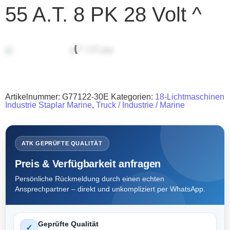
55 A.T. 8 PK 28 Volt ^
Artikelnummer:
G77122-30E
Kategorien:
18-Lichtmaschinen
Industrie Staplar Marine
,
Truck / Industrie / Marine
ATK GEPRÜFTE QUALITÄT
Preis & Verfügbarkeit anfragen
Persönliche Rückmeldung durch einen echten
Ansprechpartner – direkt und unkompliziert per WhatsApp.
Geprüfte Qualität
✓