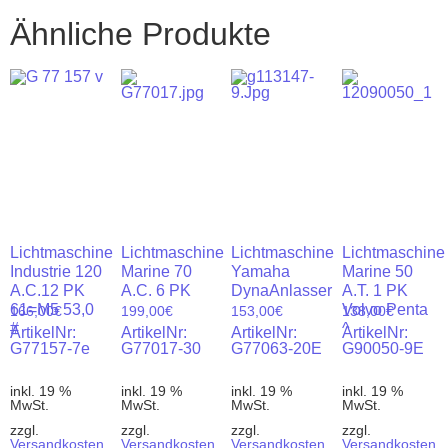
Ähnliche Produkte
Lichtmaschine
Lichtmaschine
Lichtmaschine
Lichtmaschine
Industrie 120
Marine 70
Yamaha
Marine 50
A.C.12 PK
A.C. 6 PK
DynaAnlasser
A.T. 1 PK
61=M5 53,0
Volvo Penta
166,00
€
199,00
€
153,00
€
138,00
€
#
^
ArtikelNr:
ArtikelNr:
ArtikelNr:
ArtikelNr:
G77157-7e
G77017-30
G77063-20E
G90050-9E
inkl. 19 %
inkl. 19 %
inkl. 19 %
inkl. 19 %
MwSt.
MwSt.
MwSt.
MwSt.
zzgl.
zzgl.
zzgl.
zzgl.
Versandkosten
Versandkosten
Versandkosten
Versandkosten