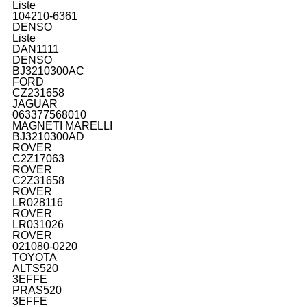
Liste
104210-6361
DENSO
Liste
DAN1111
DENSO
BJ3210300AC
FORD
CZ231658
JAGUAR
063377568010
MAGNETI MARELLI
BJ3210300AD
ROVER
C2Z17063
ROVER
C2Z31658
ROVER
LR028116
ROVER
LR031026
ROVER
021080-0220
TOYOTA
ALTS520
3EFFE
PRAS520
3EFFE