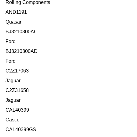
Rolling Components
AND1191
Quasar
BJ3210300AC
Ford
BJ3210300AD
Ford
C2Z17063
Jaguar
C2Z31658
Jaguar
CAL40399
Casco
CAL40399GS