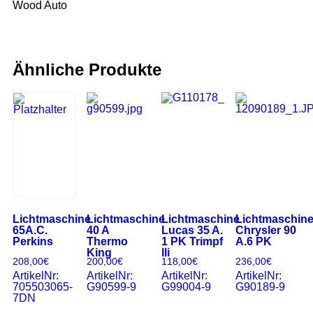
Wood Auto
Ähnliche Produkte
Lichtmaschine
Lichtmaschine
Lichtmaschine
Lichtmaschin
65A.C.
40 A
Lucas 35 A.
Chrysler 90
Perkins
Thermo
1 PK Trimpf
A.6 PK
King
lli
208,00
€
200,00
€
118,00
€
236,00
€
ArtikelNr:
ArtikelNr:
ArtikelNr:
ArtikelNr:
705503065-
G90599-9
G99004-9
G90189-9
7DN