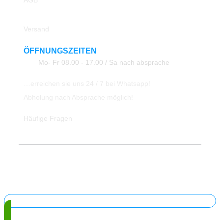
AGB
Rücksendung
Versand
ÖFFNUNGSZEITEN
Mo- Fr 08.00 - 17.00 / Sa nach absprache
…erreichen sie uns 24 / 7 bei Whatsapp!
Abholung nach Absprache möglich!
Häufige Fragen
© 2023 All Rights Reserved ATK24