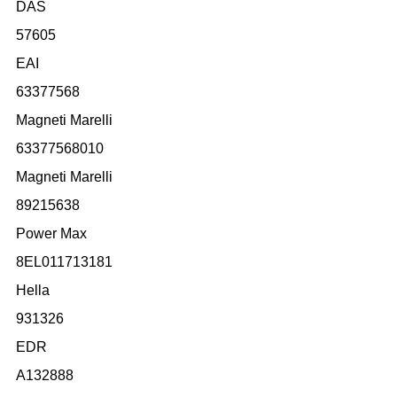
DAS
57605
EAI
63377568
Magneti Marelli
63377568010
Magneti Marelli
89215638
Power Max
8EL011713181
Hella
931326
EDR
A132888