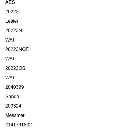
AES
20223
Lester
20223N
WAI
20223NOE
WAI
20223OS
WAI
2040399
Sando
209324
Messmer
2141791802