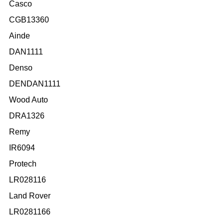
Casco
CGB13360
Ainde
DAN1111
Denso
DENDAN1111
Wood Auto
DRA1326
Remy
IR6094
Protech
LR028116
Land Rover
LR0281166