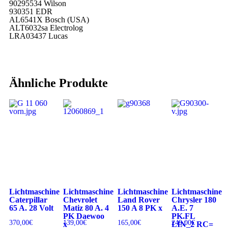
90295534 Wilson
930351 EDR
AL6541X Bosch (USA)
ALT6032sa Electrolog
LRA03437 Lucas
Ähnliche Produkte
Lichtmaschine
Lichtmaschine
Lichtmaschine
Lichtmaschine
Caterpillar
Chevrolet
Land Rover
Chrysler 180
65 A. 28 Volt
Matiz 80 A. 4
150 A 8 PK x
A.E. 7
PK Daewoo
PK.FL
370,00
€
139,00
€
165,00
€
249,00
€
x
LIN_2 RC=