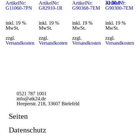
33 50,0 °
ArtikelNr:
ArtikelNr:
ArtikelNr:
ArtikelNr:
G11060-7PN
G82910-1R
G90368-7EM
G90300-7EM
inkl. 19 %
inkl. 19 %
inkl. 19 %
inkl. 19 %
MwSt.
MwSt.
MwSt.
MwSt.
zzgl.
zzgl.
zzgl.
zzgl.
Versandkosten
Versandkosten
Versandkosten
Versandkosten
0521 787 1001
info@atk24.de
Heeperstr. 218, 33607 Bielefeld
Seiten
Datenschutz