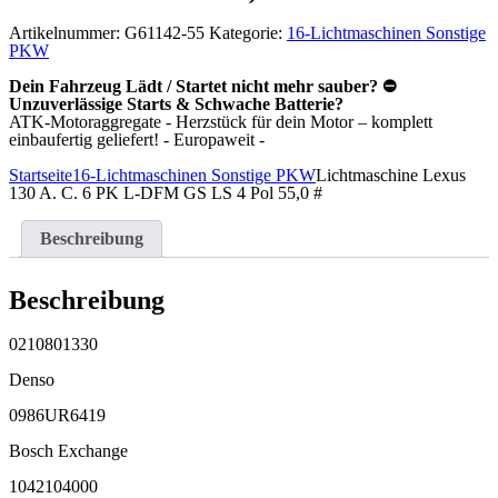
Artikelnummer:
G61142-55
Kategorie:
16-Lichtmaschinen Sonstige
PKW
Dein Fahrzeug Lädt / Startet nicht mehr sauber? ⛔
Unzuverlässige Starts & Schwache Batterie?
ATK-Motoraggregate - Herzstück für dein Motor – komplett
einbaufertig geliefert! - Europaweit -
Startseite
16-Lichtmaschinen Sonstige PKW
Lichtmaschine Lexus
130 A. C. 6 PK L-DFM GS LS 4 Pol 55,0 #
Beschreibung
Beschreibung
0210801330
Denso
0986UR6419
Bosch Exchange
1042104000