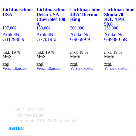
Lichtmaschine
Lichtmaschine
Lichtmaschine
Lichtmaschine
USA
Delco USA
40 A Thermo
Skoda 70
Chevrolet 100
King
A.T. 4 PK
A
50,0+
197,00
€
169,00
€
200,00
€
138,00
€
ArtikelNr:
ArtikelNr:
ArtikelNr:
ArtikelNr:
G112936-9
G77019-6
G90599-9
G49380-6R
inkl. 19 %
inkl. 19 %
inkl. 19 %
inkl. 19 %
MwSt.
MwSt.
MwSt.
MwSt.
zzgl.
zzgl.
zzgl.
zzgl.
Versandkosten
Versandkosten
Versandkosten
Versandkosten
0521 787 1001
info@atk24.de
Heeperstr. 218, 33607 Bielefeld
SEITEN