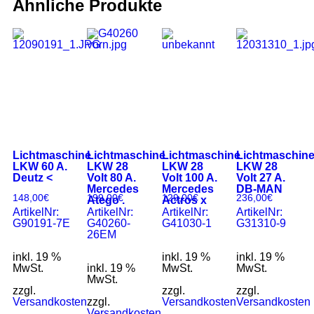
Ähnliche Produkte
Lichtmaschine
Lichtmaschine
Lichtmaschine
Lichtmaschin
LKW 60 A.
LKW 28
LKW 28
LKW 28
Deutz <
Volt 80 A.
Volt 100 A.
Volt 27 A.
Mercedes
Mercedes
DB-MAN
148,00
€
199,00
€
129,00
€
236,00
€
Atego .
Actros x
ArtikelNr:
ArtikelNr:
ArtikelNr:
ArtikelNr:
G90191-7E
G40260-
G41030-1
G31310-9
26EM
inkl. 19 %
inkl. 19 %
inkl. 19 %
MwSt.
inkl. 19 %
MwSt.
MwSt.
MwSt.
zzgl.
zzgl.
zzgl.
Versandkosten
zzgl.
Versandkosten
Versandkosten
Versandkosten