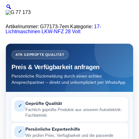
Artikelnummer:
G77173-7em
Kategorie:
17-
Lichtmaschinen LKW-NFZ 28 Volt
ATK GEPRÜFTE QUALITÄT
Preis & Verfügbarkeit anfragen
Persönliche Rückmeldung durch einen echten
Ansprechpartner – direkt und unkompliziert per WhatsApp.
Geprüfte Qualität
✓
Fachlich geprüfte Produkte aus unserem Autoelektrik-
Fachbetrieb.
Persönliche Expertenhilfe
✓
Wir prüfen Preis, Verfügbarkeit und die passende